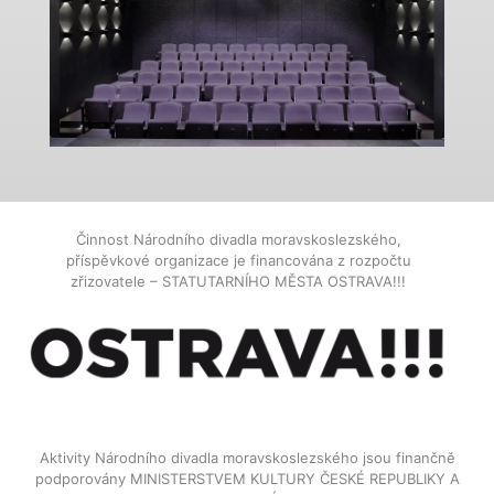
Činnost Národního divadla moravskoslezského,
příspěvkové organizace je financována z rozpočtu
zřizovatele – STATUTARNÍHO MĚSTA OSTRAVA!!!
Aktivity Národního divadla moravskoslezského jsou finančně
podporovány MINISTERSTVEM KULTURY ČESKÉ REPUBLIKY A