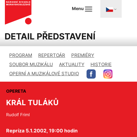
Menu
DETAIL PŘEDSTAVENÍ
PROGRAM
REPERTOÁR
PREMIÉRY
SOUBOR MUZIKÁLU
AKTUALITY
HISTORIE
OPERNÍ A MUZIKÁLOVÉ STUDIO
OPERETA
KRÁL TULÁKŮ
Rudolf Friml
Repríza 5.1.2002, 19:00 hodin