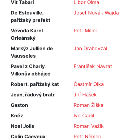
Vit Tabari
Libor Olma
De Esteuville,
Josef Novák-Wajda
pařížský prefekt
Vévoda Karel
Petr Miller
Orleánský
Markýz Jullien de
Jan Drahovzal
Vausseles
Pavel z Charly,
František Návrat
Villonův obhájce
Robert, pařížský kat
Čestmír Olka
Jean, řádový bratr
Jiří Hašek
Gaston
Roman Žiška
Kněz
Ivo Čadil
Noel Jolis
Roman Važík
Colin Caeyeux
Petr Němec