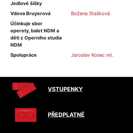
Jedlové šišky
Vdova Bruyerová
Božena Stašková
Účinkuje sbor
operety, balet NDM a
děti z Operního studia
NDM
Spolupráce
Jaroslav Kosec ml.
VSTUPENKY
PŘEDPLATNÉ