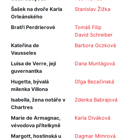
Šašek na dvoře Karla
Stanislav Žižka
Orleánského
Bratři Perdrierové
Tomáš Filip
David Schreiber
Kateřina de
Barbora Oczková
Vausseles
Luisa de Verre, její
Dana Muntágová
guvernantka
Hugetta, bývalá
Oľga Bezačinská
milenka Villona
Isabella, žena notáře v
Zdenka Babrajová
Chartres
Marie de Armagnac,
Karla Diváková
vévodova přítelkyně
Margott, hostinská u
Dagmar Mimrová