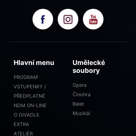
Hlavní menu
Umělecké
soubory
PROGRAM
Opera
VSTUPENKY /
Činohra
PŘEDPLATNÉ
Balet
NDM ON-LINE
Muzikál
O DIVADLE
EXTRA
ATELIÉR