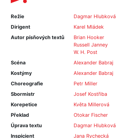
Režie
Dagmar Hlubková
Dirigent
Karel Mládek
Autor písňových textů
Brian Hooker
Russell Janney
W. H. Post
Scéna
Alexander Babraj
Kostýmy
Alexander Babraj
Choreografie
Petr Miller
Sbormistr
Josef Kostřiba
Korepetice
Květa Millerová
Překlad
Otokar Fischer
Úprava textu
Dagmar Hlubková
Inspicient
Jana Rychecká