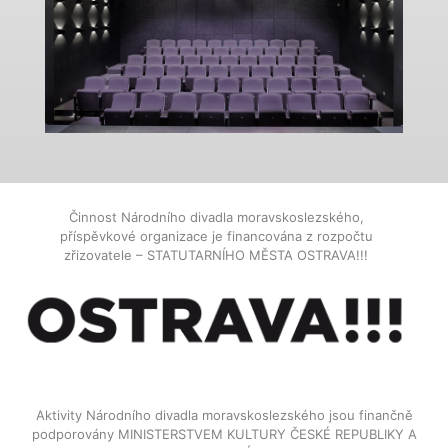
Činnost Národního divadla moravskoslezského,
příspěvkové organizace je financována z rozpočtu
zřizovatele – STATUTARNÍHO MĚSTA OSTRAVA!!!
Aktivity Národního divadla moravskoslezského jsou finančně
podporovány MINISTERSTVEM KULTURY ČESKÉ REPUBLIKY A