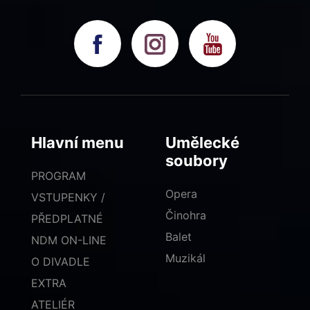
Hlavní menu
Umělecké
soubory
PROGRAM
Opera
VSTUPENKY /
Činohra
PŘEDPLATNÉ
Balet
NDM ON-LINE
Muzikál
O DIVADLE
EXTRA
ATELIÉR