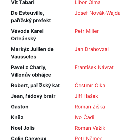
Vit Tabari
Libor Olma
De Esteuville,
Josef Novák-Wajda
pařížský prefekt
Vévoda Karel
Petr Miller
Orleánský
Markýz Jullien de
Jan Drahovzal
Vausseles
Pavel z Charly,
František Návrat
Villonův obhájce
Robert, pařížský kat
Čestmír Olka
Jean, řádový bratr
Jiří Hašek
Gaston
Roman Žiška
Kněz
Ivo Čadil
Noel Jolis
Roman Važík
Colin Caeyeux
Petr Němec