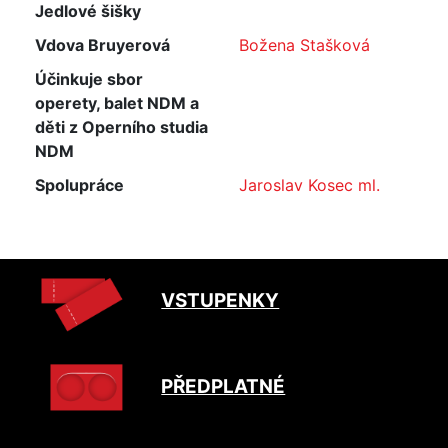
Jedlové šišky
Vdova Bruyerová
Božena Stašková
Účinkuje sbor
operety, balet NDM a
děti z Operního studia
NDM
Spolupráce
Jaroslav Kosec ml.
VSTUPENKY
PŘEDPLATNÉ