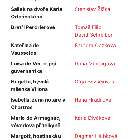
Šašek na dvoře Karla
Stanislav Žižka
Orleánského
Bratři Perdrierové
Tomáš Filip
David Schreiber
Kateřina de
Barbora Oczková
Vausseles
Luisa de Verre, její
Dana Muntágová
guvernantka
Hugetta, bývalá
Oľga Bezačinská
milenka Villona
Isabella, žena notáře v
Hana Hradilová
Chartres
Marie de Armagnac,
Karla Diváková
vévodova přítelkyně
Margott, hostinská u
Dagmar Hlubková