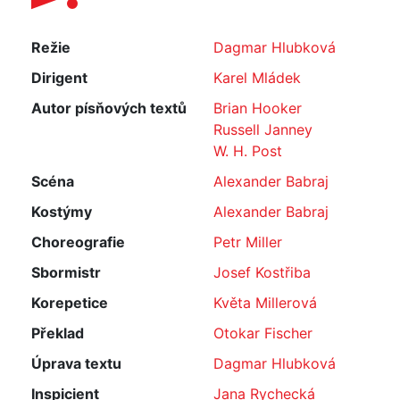
Režie
Dagmar Hlubková
Dirigent
Karel Mládek
Autor písňových textů
Brian Hooker
Russell Janney
W. H. Post
Scéna
Alexander Babraj
Kostýmy
Alexander Babraj
Choreografie
Petr Miller
Sbormistr
Josef Kostřiba
Korepetice
Květa Millerová
Překlad
Otokar Fischer
Úprava textu
Dagmar Hlubková
Inspicient
Jana Rychecká