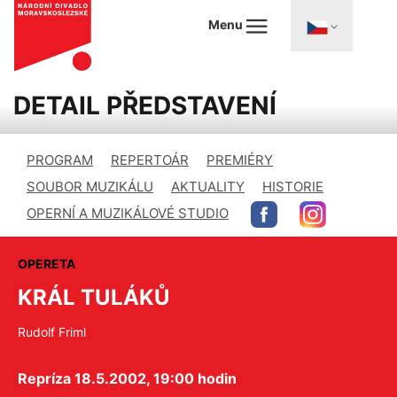
Menu
DETAIL PŘEDSTAVENÍ
PROGRAM
REPERTOÁR
PREMIÉRY
SOUBOR MUZIKÁLU
AKTUALITY
HISTORIE
OPERNÍ A MUZIKÁLOVÉ STUDIO
OPERETA
KRÁL TULÁKŮ
Rudolf Friml
Repríza 18.5.2002, 19:00 hodin