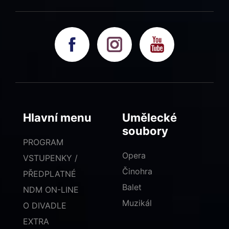
Hlavní menu
Umělecké
soubory
PROGRAM
Opera
VSTUPENKY /
Činohra
PŘEDPLATNÉ
Balet
NDM ON-LINE
Muzikál
O DIVADLE
EXTRA