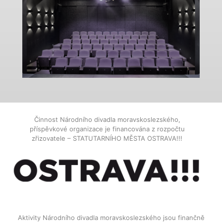
Činnost Národního divadla moravskoslezského,
příspěvkové organizace je financována z rozpočtu
zřizovatele – STATUTARNÍHO MĚSTA OSTRAVA!!!
Aktivity Národního divadla moravskoslezského jsou finančně