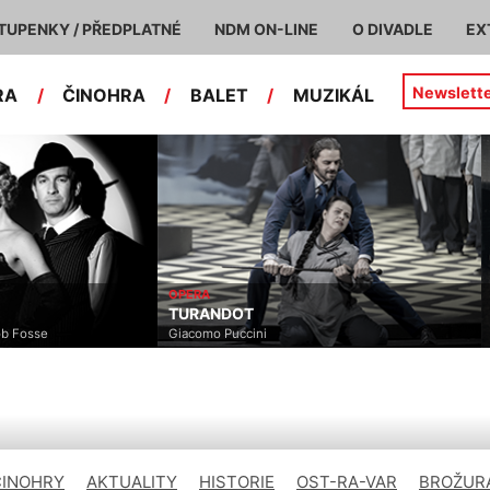
TUPENKY / PŘEDPLATNÉ
NDM ON-LINE
O DIVADLE
EX
Newslett
RA
/
ČINOHRA
/
BALET
/
MUZIKÁL
OPERA
TURANDOT
ob Fosse
Giacomo Puccini
ČINOHRY
AKTUALITY
HISTORIE
OST-RA-VAR
BROŽURA