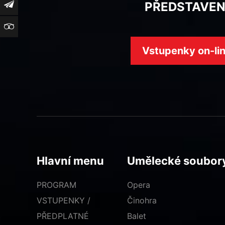
PŘEDSTAVEN
Newsletter
TripAdvisor
Vstupenky on-li
Hlavní menu
Umělecké soubor
PROGRAM
Opera
VSTUPENKY /
Činohra
PŘEDPLATNÉ
Balet