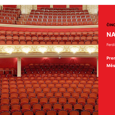
ČIN
NA
Ferd
Prem
Měs