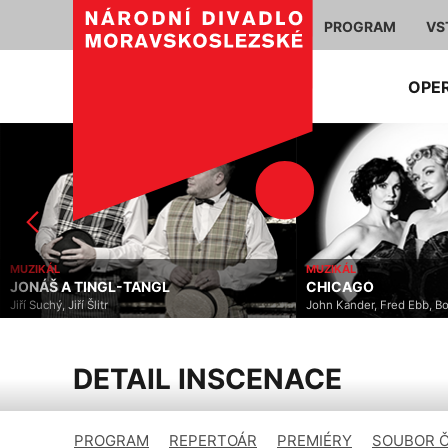
PROGRAM
VS
OPE
MUZIKÁL
MUZIKÁL
JONÁŠ A TINGL-TANGL
CHICAGO
Jiří Suchý, Jiří Šlitr
John Kander, Fred Ebb, B
DETAIL INSCENACE
PROGRAM
REPERTOÁR
PREMIÉRY
SOUBOR 