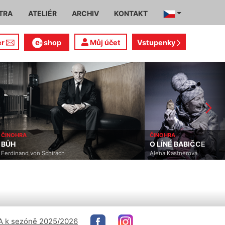
TRA
ATELIÉR
ARCHIV
KONTAKT
er
shop
Můj účet
Vstupenky
ČINOHRA
ČINOHRA
BŮH
O LÍNÉ BABIČCE
Ferdinand von Schirach
Alena Kastnerová
 k sezóně 2025/2026