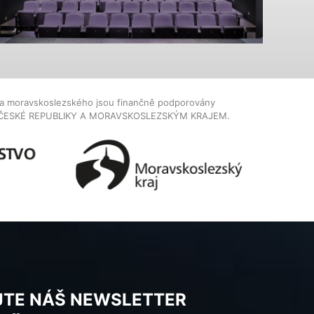
dla moravskoslezského jsou finančně podporovány
ČESKÉ REPUBLIKY A MORAVSKOSLEZSKÝM KRAJEM.
JTE NÁŠ NEWSLETTER