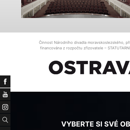
Činnost Národního divadla moravskoslezského, př
financována z rozpočtu zřizovatele – STATUTAR
Facebook
YouTube
Instagram
Vyhledat
VYBERTE SI SVÉ O