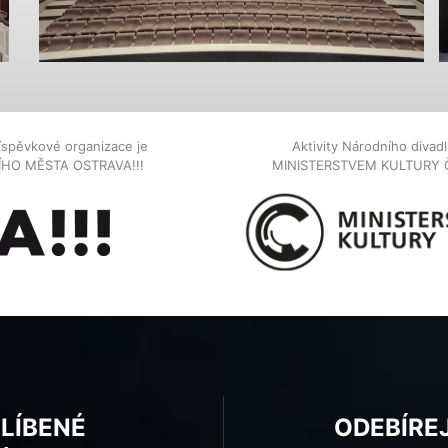
íspěvkové organizace je
Aktivity Národního diva
NÍHO MĚSTA OSTRAVA!!!
MINISTERSTVEM KULTURY 
BLÍBENÉ
ODEBÍRE