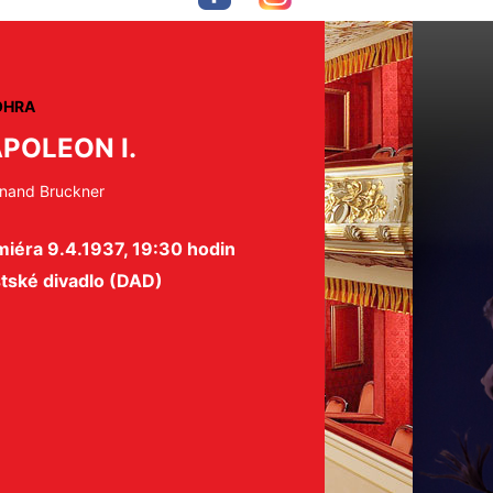
OHRA
POLEON I.
inand Bruckner
iéra 9.4.1937, 19:30 hodin
tské divadlo (DAD)