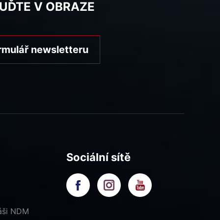
BUĎTE V OBRAZE
rmulář newsletteru
Sociální sítě
náši NDM