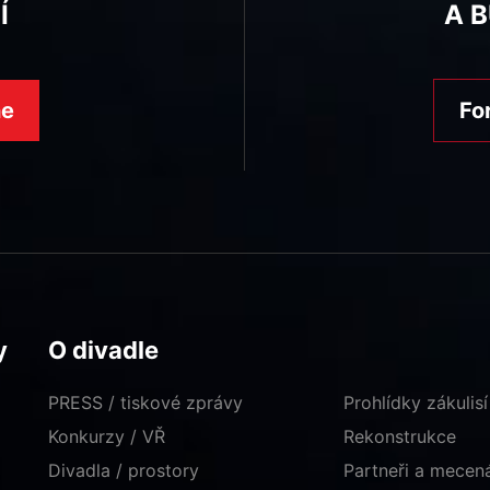
Í
A 
ne
Fo
y
O divadle
PRESS / tiskové zprávy
Prohlídky zákulisí
Konkurzy / VŘ
Rekonstrukce
Divadla / prostory
Partneři a mece