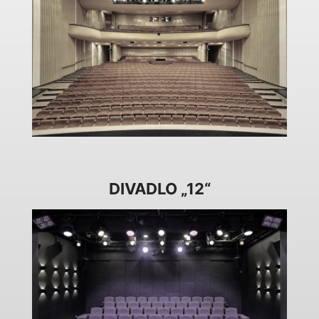
DIVADLO „12“