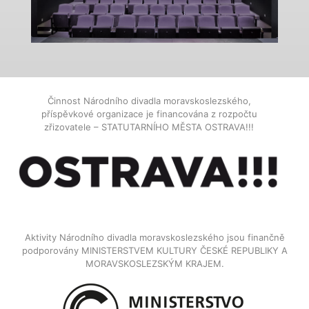
Činnost Národního divadla moravskoslezského,
příspěvkové organizace je financována z rozpočtu
zřizovatele – STATUTARNÍHO MĚSTA OSTRAVA!!!
Aktivity Národního divadla moravskoslezského jsou finančně
podporovány MINISTERSTVEM KULTURY ČESKÉ REPUBLIKY A
MORAVSKOSLEZSKÝM KRAJEM.