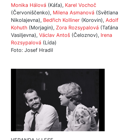
Monika Hálová
(Káťa),
Karel Vochoč
(Červoniščenko),
Milena Asmanová
(Světlana
Nikolajevna),
Bedřich Kolliner
(Korovin),
Adolf
Kohuth
(Morjagin),
Zora Rozsypalová
(Taťána
Vasiljevna),
Václav Antoš
(Čeloznov),
Irena
Rozsypalová
(Lída)
Foto: Josef Hradil