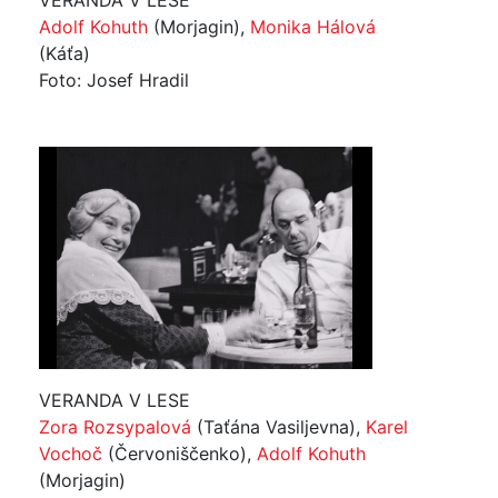
VERANDA V LESE
Adolf Kohuth
(Morjagin),
Monika Hálová
(Káťa)
Foto: Josef Hradil
VERANDA V LESE
Zora Rozsypalová
(Taťána Vasiljevna),
Karel
Vochoč
(Červoniščenko),
Adolf Kohuth
(Morjagin)