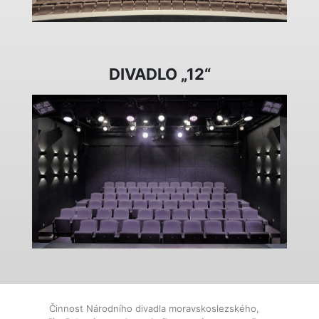
DIVADLO „12“
Činnost Národního divadla moravskoslezského,