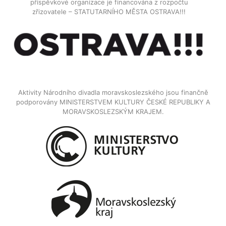
příspěvkové organizace je financována z rozpočtu
zřizovatele – STATUTARNÍHO MĚSTA OSTRAVA!!!
Aktivity Národního divadla moravskoslezského jsou finančně
podporovány MINISTERSTVEM KULTURY ČESKÉ REPUBLIKY A
MORAVSKOSLEZSKÝM KRAJEM.