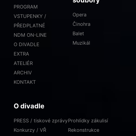
soubory
PROGRAM
Opera
VSTUPENKY /
Činohra
PŘEDPLATNÉ
Balet
NDM ON-LINE
Muzikál
O DIVADLE
EXTRA
ATELIÉR
ARCHIV
KONTAKT
O divadle
PRESS / tiskové zprávy
Prohlídky zákulisí
Konkurzy / VŘ
Rekonstrukce