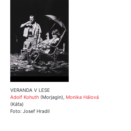
VERANDA V LESE
Adolf Kohuth
(Morjagin),
Monika Hálová
(Káťa)
Foto: Josef Hradil