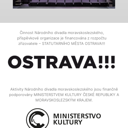
Činnost Národního divadla moravskoslezského,
příspěvkové organizace je financována z rozpočtu
zřizovatele – STATUTARNÍHO MĚSTA OSTRAVA!!!
Aktivity Národního divadla moravskoslezského jsou finančně
podporovány MINISTERSTVEM KULTURY ČESKÉ REPUBLIKY A
MORAVSKOSLEZSKÝM KRAJEM.