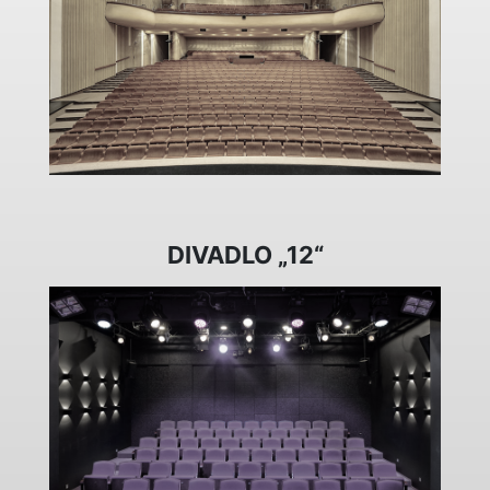
DIVADLO „12“