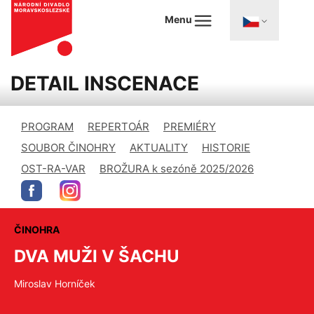
Menu
DETAIL INSCENACE
PROGRAM
REPERTOÁR
PREMIÉRY
SOUBOR ČINOHRY
AKTUALITY
HISTORIE
OST-RA-VAR
BROŽURA k sezóně 2025/2026
ČINOHRA
DVA MUŽI V ŠACHU
Miroslav Horníček