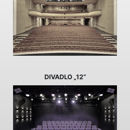
DIVADLO „12“