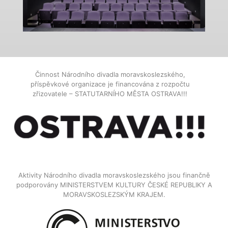
Činnost Národního divadla moravskoslezského,
příspěvkové organizace je financována z rozpočtu
zřizovatele – STATUTARNÍHO MĚSTA OSTRAVA!!!
Aktivity Národního divadla moravskoslezského jsou finančně
podporovány MINISTERSTVEM KULTURY ČESKÉ REPUBLIKY A
MORAVSKOSLEZSKÝM KRAJEM.