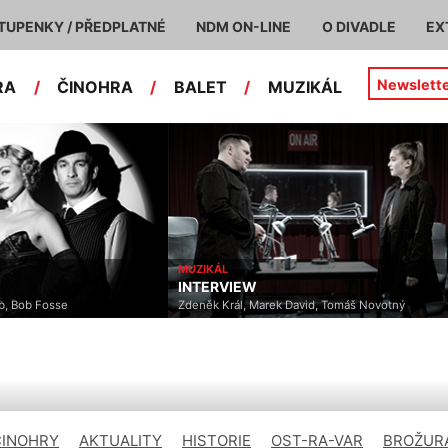
TUPENKY / PŘEDPLATNÉ
NDM ON-LINE
O DIVADLE
EX
Newslett
RA
/
ČINOHRA
/
BALET
/
MUZIKÁL
MUZIKÁL
INTERVIEW
ob Fosse
Zdeněk Král, Marek David, Tomáš Novotný
ČINOHRY
AKTUALITY
HISTORIE
OST-RA-VAR
BROŽURA