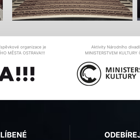
íspěvkové organizace je
Aktivity Národního diva
NÍHO MĚSTA OSTRAVA!!!
MINISTERSTVEM KULTURY 
BLÍBENÉ
ODEBÍRE