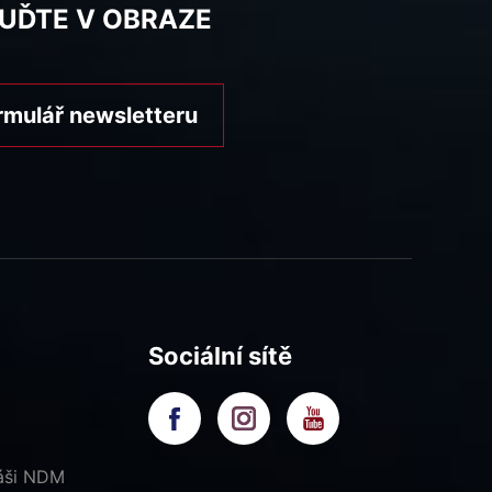
BUĎTE V OBRAZE
rmulář newsletteru
Sociální sítě
náši NDM