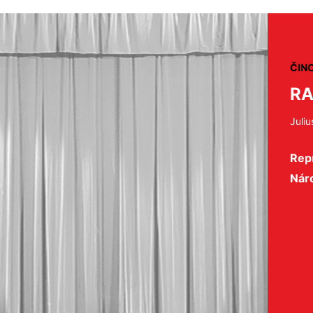
ČIN
RA
Juliu
Repr
Nár