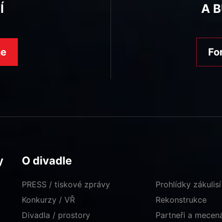
Í
A 
ne
Fo
y
O divadle
PRESS / tiskové zprávy
Prohlídky zákulisí
Konkurzy / VŘ
Rekonstrukce
Divadla / prostory
Partneři a mece