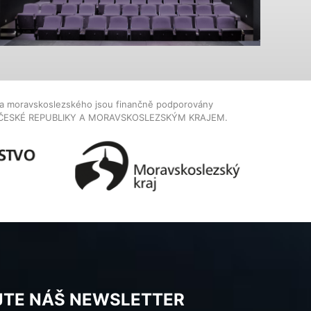
dla moravskoslezského jsou finančně podporovány
ČESKÉ REPUBLIKY A MORAVSKOSLEZSKÝM KRAJEM.
JTE NÁŠ NEWSLETTER