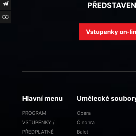
Newsletter
PŘEDSTAVEN
TripAdvisor
Vstupenky on-li
Hlavní menu
Umělecké soubor
PROGRAM
Opera
VSTUPENKY /
Činohra
PŘEDPLATNÉ
Balet