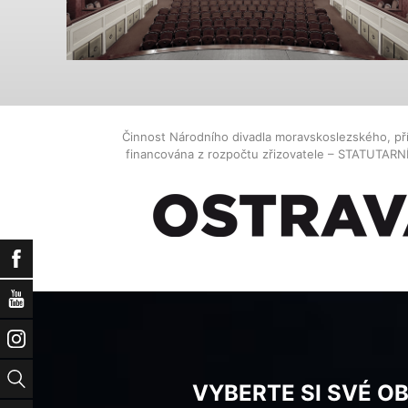
Činnost Národního divadla moravskoslezského, př
financována z rozpočtu zřizovatele – STATUTAR
Facebook
YouTube
Instagram
Vyhledat
VYBERTE SI SVÉ O