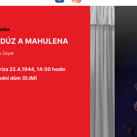
OHRA
DÚZ A MAHULENA
s Zeyer
íza 22.4.1944, 14:30 hodin
odní dům (DJM)