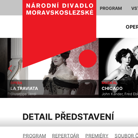
PROGRAM
VS
OPE
OPERA
MUZIKÁL
LA TRAVIATA
CHICAGO
Giuseppe Verdi
John Kander, Fred Ebb, B
DETAIL PŘEDSTAVENÍ
PROGRAM
REPERTOÁR
PREMIÉRY
SOUBOR 