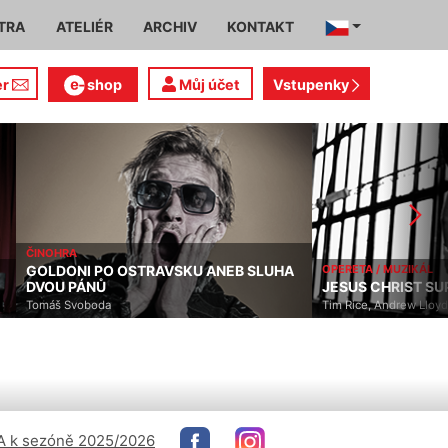
TRA
ATELIÉR
ARCHIV
KONTAKT
er
shop
Můj účet
Vstupenky
ČINOHRA
GOLDONI PO OSTRAVSKU ANEB SLUHA
OPERETA / MUZIKÁL
DVOU PÁNŮ
JESUS CHRIST SUPE
Tomáš Svoboda
Tim Rice, Andrew Lloyd We
 k sezóně 2025/2026