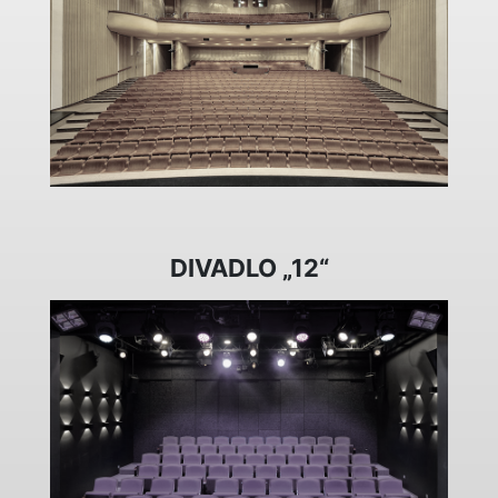
DIVADLO „12“