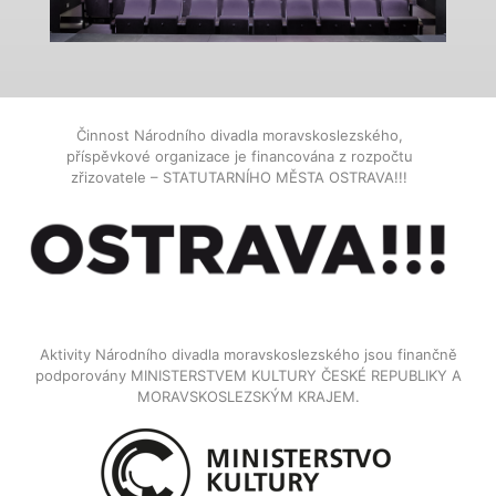
Činnost Národního divadla moravskoslezského,
příspěvkové organizace je financována z rozpočtu
zřizovatele – STATUTARNÍHO MĚSTA OSTRAVA!!!
Aktivity Národního divadla moravskoslezského jsou finančně
podporovány MINISTERSTVEM KULTURY ČESKÉ REPUBLIKY A
MORAVSKOSLEZSKÝM KRAJEM.