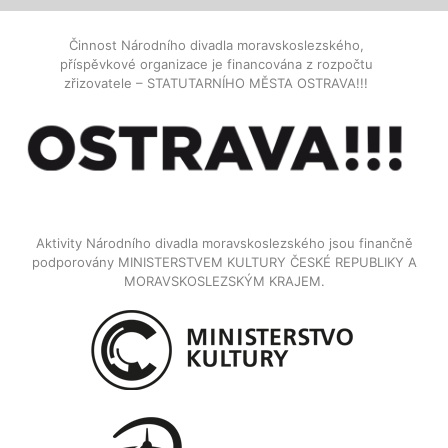
Činnost Národního divadla moravskoslezského,
příspěvkové organizace je financována z rozpočtu
zřizovatele – STATUTARNÍHO MĚSTA OSTRAVA!!!
Aktivity Národního divadla moravskoslezského jsou finančně
podporovány MINISTERSTVEM KULTURY ČESKÉ REPUBLIKY A
MORAVSKOSLEZSKÝM KRAJEM.