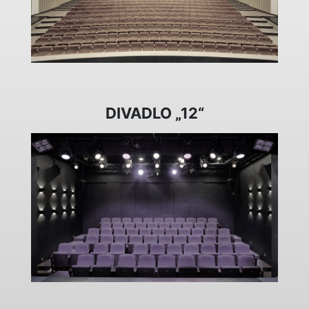
DIVADLO „12“