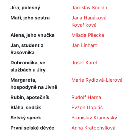
Jíra, polesný
Jaroslav Kocian
Maří, jeho sestra
Jana Hanáková-
Kovaříková
Alena, jeho vnučka
Milada Pilecká
Jan, student z
Jan Linhart
Rakovníka
Dobronička, ve
Josef Karel
službách u Jíry
Margareta,
Marie Rýdlová-Lierová
hospodyně na Jivně
Rubín, apotečník
Rudolf Harna
Bláha, sedlák
Evžen Dobiáš
Selský synek
Bronislav Křanovský
První selské děvče
Anna Kratochvílová