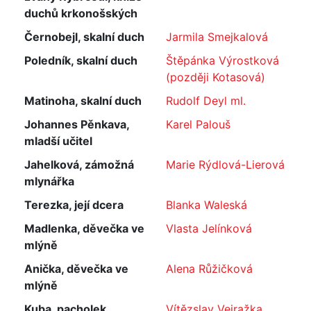
duchů krkonošských
Černobejl, skalní duch
Jarmila Smejkalová
Poledník, skalní duch
Štěpánka Výrostková
(později Kotasová)
Matinoha, skalní duch
Rudolf Deyl ml.
Johannes Pěnkava,
Karel Palouš
mladší učitel
Jahelková, zámožná
Marie Rýdlová-Lierová
mlynářka
Terezka, její dcera
Blanka Waleská
Madlenka, děvečka ve
Vlasta Jelínková
mlýně
Anička, děvečka ve
Alena Růžičková
mlýně
Kuba, pacholek
Vítězslav Vejražka