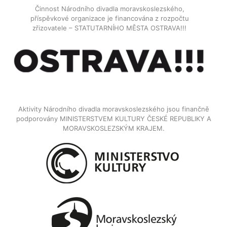
Činnost Národního divadla moravskoslezského,
příspěvkové organizace je financována z rozpočtu
zřizovatele – STATUTARNÍHO MĚSTA OSTRAVA!!!
Aktivity Národního divadla moravskoslezského jsou finančně
podporovány MINISTERSTVEM KULTURY ČESKÉ REPUBLIKY A
MORAVSKOSLEZSKÝM KRAJEM.