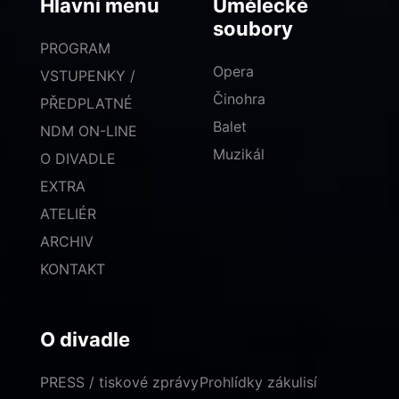
Hlavní menu
Umělecké
soubory
PROGRAM
Opera
VSTUPENKY /
Činohra
PŘEDPLATNÉ
Balet
NDM ON-LINE
Muzikál
O DIVADLE
EXTRA
ATELIÉR
ARCHIV
KONTAKT
O divadle
PRESS / tiskové zprávy
Prohlídky zákulisí