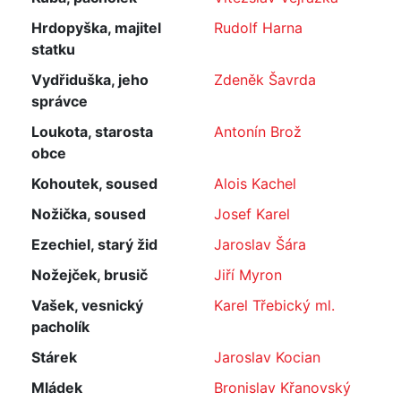
Hrdopyška, majitel
Rudolf Harna
statku
Vydřiduška, jeho
Zdeněk Šavrda
správce
Loukota, starosta
Antonín Brož
obce
Kohoutek, soused
Alois Kachel
Nožička, soused
Josef Karel
Ezechiel, starý žid
Jaroslav Šára
Nožejček, brusič
Jiří Myron
Vašek, vesnický
Karel Třebický ml.
pacholík
Stárek
Jaroslav Kocian
Mládek
Bronislav Křanovský