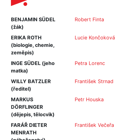
BENJAMIN SÜDEL
Robert Finta
(žák)
ERIKA ROTH
Lucie Končoková
(biologie, chemie,
zeměpis)
INGE SÜDEL (jeho
Petra Lorenc
matka)
WILLY BATZLER
František Strnad
(ředitel)
MARKUS
Petr Houska
DÖRFLINGER
(dějepis, tělocvik)
FARÁŘ DIETER
František Večeřa
MENRATH