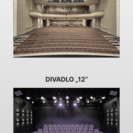
DIVADLO „12“