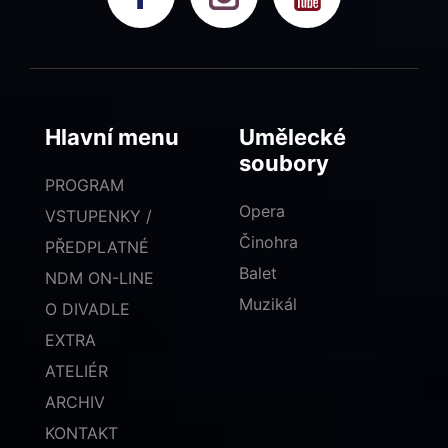
Hlavní menu
Umělecké
soubory
PROGRAM
Opera
VSTUPENKY /
Činohra
PŘEDPLATNÉ
Balet
NDM ON-LINE
Muzikál
O DIVADLE
EXTRA
ATELIÉR
ARCHIV
KONTAKT