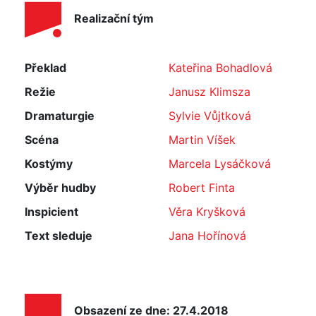
Realizační tým
Překlad
Kateřina Bohadlová
Režie
Janusz Klimsza
Dramaturgie
Sylvie Vůjtková
Scéna
Martin Víšek
Kostýmy
Marcela Lysáčková
Výběr hudby
Robert Finta
Inspicient
Věra Kryšková
Text sleduje
Jana Hořínová
Obsazení ze dne: 27.4.2018