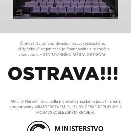
Činnost Národního divadla moravskoslezského,
příspěvkové organizace je financována z rozpočtu
zřizovatele – STATUTARNÍHO MĚSTA OSTRAVA!!!
Aktivity Národního divadla moravskoslezského jsou finančně
podporovány MINISTERSTVEM KULTURY ČESKÉ REPUBLIKY A
MORAVSKOSLEZSKÝM KRAJEM.