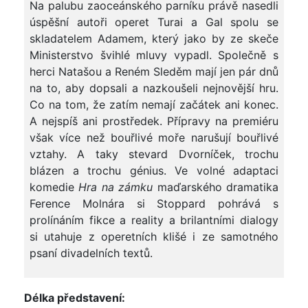
Na palubu zaoceánského parníku právě nasedli
úspěšní autoři operet Turai a Gal spolu se
skladatelem Adamem, který jako by ze skeče
Ministerstvo švihlé mluvy vypadl. Společně s
herci Natašou a Reném Sleděm mají jen pár dnů
na to, aby dopsali a nazkoušeli nejnovější hru.
Co na tom, že zatím nemají začátek ani konec.
A nejspíš ani prostředek. Přípravy na premiéru
však více než bouřlivé moře narušují bouřlivé
vztahy. A taky stevard Dvorníček, trochu
blázen a trochu génius. Ve volné adaptaci
komedie
Hra na zámku
maďarského dramatika
Ference Molnára si Stoppard pohrává s
prolínáním fikce a reality a brilantními dialogy
si utahuje z operetních klišé i ze samotného
psaní divadelních textů.
Délka představení: