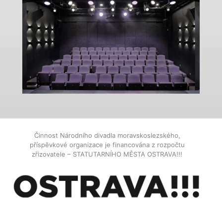
Činnost Národního divadla moravskoslezského,
příspěvkové organizace je financována z rozpočtu
zřizovatele – STATUTARNÍHO MĚSTA OSTRAVA!!!