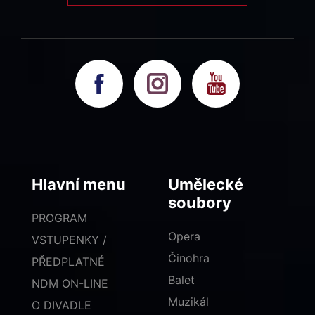
Hlavní menu
Umělecké
soubory
PROGRAM
Opera
VSTUPENKY /
Činohra
PŘEDPLATNÉ
Balet
NDM ON-LINE
Muzikál
O DIVADLE