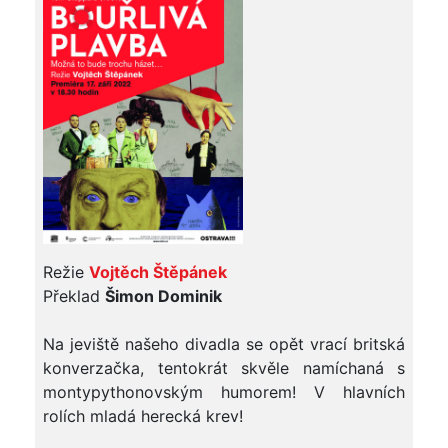
Režie
Vojtěch Štěpánek
Překlad
Šimon Dominik
Na jeviště našeho divadla se opět vrací britská
konverzačka, tentokrát skvěle namíchaná s
montypythonovským humorem! V hlavních
rolích mladá herecká krev!