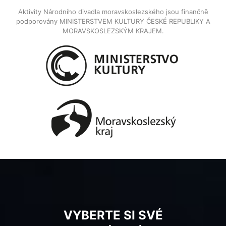
Aktivity Národního divadla moravskoslezského jsou finančně
podporovány MINISTERSTVEM KULTURY ČESKÉ REPUBLIKY A
MORAVSKOSLEZSKÝM KRAJEM.
VYBERTE SI SVÉ