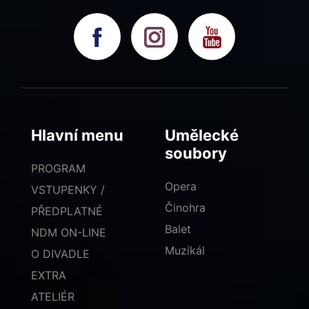
Hlavní menu
Umělecké
soubory
PROGRAM
Opera
VSTUPENKY /
Činohra
PŘEDPLATNÉ
Balet
NDM ON-LINE
Muzikál
O DIVADLE
EXTRA
ATELIÉR