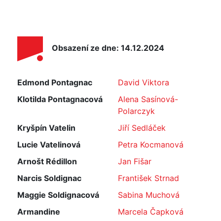
Obsazení ze dne: 14.12.2024
Edmond Pontagnac
David Viktora
Klotilda Pontagnacová
Alena Sasínová-
Polarczyk
Kryšpín Vatelin
Jiří Sedláček
Lucie Vatelinová
Petra Kocmanová
Arnošt Rédillon
Jan Fišar
Narcis Soldignac
František Strnad
Maggie Soldignacová
Sabina Muchová
Armandine
Marcela Čapková