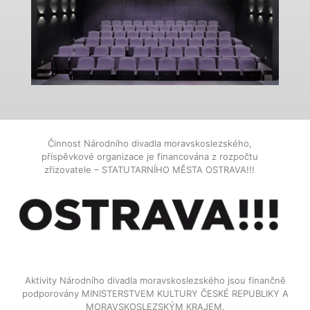
Činnost Národního divadla moravskoslezského,
příspěvkové organizace je financována z rozpočtu
zřizovatele – STATUTARNÍHO MĚSTA OSTRAVA!!!
Aktivity Národního divadla moravskoslezského jsou finančně
podporovány MINISTERSTVEM KULTURY ČESKÉ REPUBLIKY A
MORAVSKOSLEZSKÝM KRAJEM.