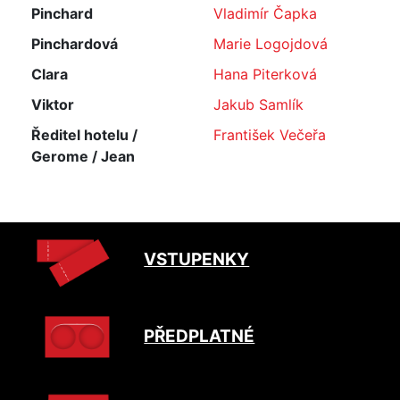
Pinchard
Vladimír Čapka
Pinchardová
Marie Logojdová
Clara
Hana Piterková
Viktor
Jakub Samlík
Ředitel hotelu /
František Večeřa
Gerome / Jean
VSTUPENKY
PŘEDPLATNÉ