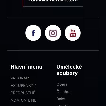
Hlavní menu
Umělecké
soubory
PROGRAM
Opera
VSTUPENKY /
Činohra
PŘEDPLATNÉ
Balet
NDM ON-LINE