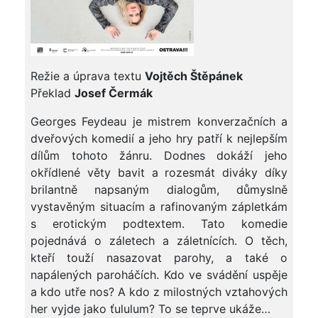
Režie a úprava textu
Vojtěch Štěpánek
Překlad
Josef Čermák
Georges Feydeau je mistrem konverzačních a
dveřových komedií a jeho hry patří k nejlepším
dílům tohoto žánru. Dodnes dokáží jeho
okřídlené věty bavit a rozesmát diváky díky
brilantně napsaným dialogům, důmyslně
vystavěným situacím a rafinovaným zápletkám
s erotickým podtextem. Tato komedie
pojednává o záletech a záletnících. O těch,
kteří touží nasazovat parohy, a také o
napálených paroháčích. Kdo ve svádění uspěje
a kdo utře nos? A kdo z milostných vztahových
her vyjde jako ťululum? To se teprve ukáže…