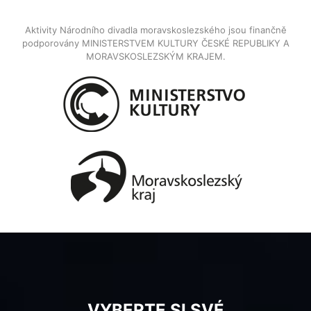
Aktivity Národního divadla moravskoslezského jsou finančně
podporovány MINISTERSTVEM KULTURY ČESKÉ REPUBLIKY A
MORAVSKOSLEZSKÝM KRAJEM.
VYBERTE SI SVÉ