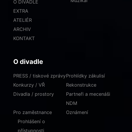
Muzikál
O DIVADLE
EXTRA
ATELIÉR
ARCHIV
KONTAKT
O divadle
PRESS / tiskové zprávy
Prohlídky zákulisí
Konkurzy / VŘ
Rekonstrukce
Divadla / prostory
Partneři a mecenáši
NDM
Pro zaměstnance
Oznámení
Prohlášení o
přístupnosti