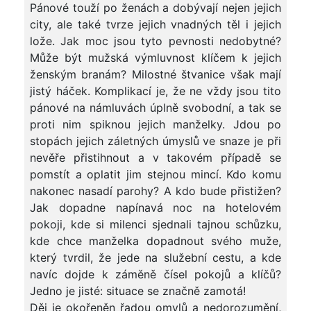
Pánové touží po ženách a dobývají nejen jejich
city, ale také tvrze jejich vnadných těl i jejich
lože. Jak moc jsou tyto pevnosti nedobytné?
Může být mužská výmluvnost klíčem k jejich
ženským branám? Milostné štvanice však mají
jistý háček. Komplikací je, že ne vždy jsou tito
pánové na námluvách úplně svobodní, a tak se
proti nim spiknou jejich manželky. Jdou po
stopách jejich záletných úmyslů ve snaze je při
nevěře přistihnout a v takovém případě se
pomstít a oplatit jim stejnou mincí. Kdo komu
nakonec nasadí parohy? A kdo bude přistižen?
Jak dopadne napínavá noc na hotelovém
pokoji, kde si milenci sjednali tajnou schůzku,
kde chce manželka dopadnout svého muže,
který tvrdil, že jede na služební cestu, a kde
navíc dojde k záměně čísel pokojů a klíčů?
Jedno je jisté: situace se značně zamotá!
Děj je okořeněn řadou omylů a nedorozumění,