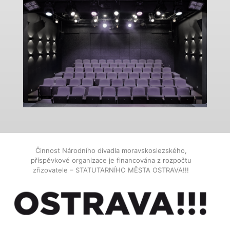
Činnost Národního divadla moravskoslezského,
příspěvkové organizace je financována z rozpočtu
zřizovatele – STATUTARNÍHO MĚSTA OSTRAVA!!!