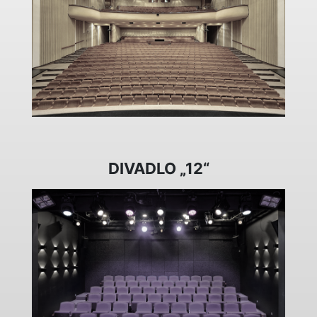
DIVADLO „12“