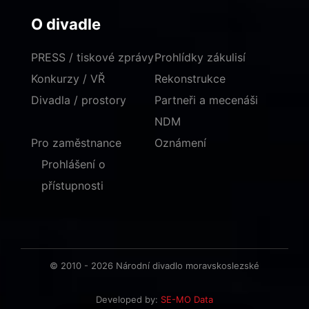
O divadle
PRESS / tiskové zprávy
Prohlídky zákulisí
Konkurzy / VŘ
Rekonstrukce
Divadla / prostory
Partneři a mecenáši
NDM
Pro zaměstnance
Oznámení
Prohlášení o
přístupnosti
© 2010 - 2026 Národní divadlo moravskoslezské
Developed by:
SE-MO Data