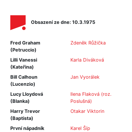
Obsazení ze dne: 10.3.1975
Fred Graham
Zdeněk Růžička
(Petruccio)
Lilli Vanessi
Karla Diváková
(Kateřina)
Bill Calhoun
Jan Vyorálek
(Lucenzio)
Lucy Lloydová
Ilena Flaková (roz.
(Blanka)
Poslušná)
Harry Trevor
Otakar Viktorin
(Baptista)
První nápadník
Karel Šíp