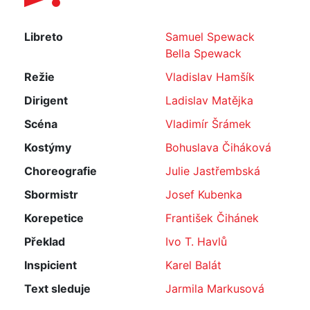
Libreto
Samuel Spewack
Bella Spewack
Režie
Vladislav Hamšík
Dirigent
Ladislav Matějka
Scéna
Vladimír Šrámek
Kostýmy
Bohuslava Čiháková
Choreografie
Julie Jastřembská
Sbormistr
Josef Kubenka
Korepetice
František Čihánek
Překlad
Ivo T. Havlů
Inspicient
Karel Balát
Text sleduje
Jarmila Markusová