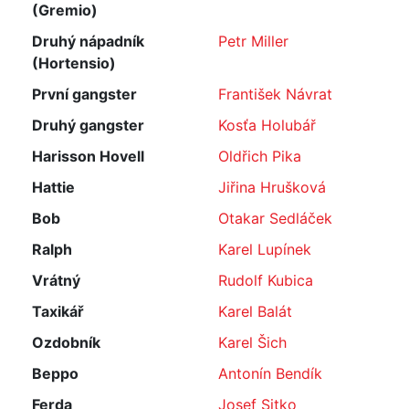
(Gremio)
Druhý nápadník
Petr Miller
(Hortensio)
První gangster
František Návrat
Druhý gangster
Kosťa Holubář
Harisson Hovell
Oldřich Pika
Hattie
Jiřina Hrušková
Bob
Otakar Sedláček
Ralph
Karel Lupínek
Vrátný
Rudolf Kubica
Taxikář
Karel Balát
Ozdobník
Karel Šich
Beppo
Antonín Bendík
Ferda
Josef Sitko