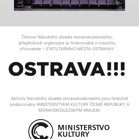
Činnost Národního divadla moravskoslezského,
příspěvkové organizace je financována z rozpočtu
zřizovatele – STATUTARNÍHO MĚSTA OSTRAVA!!!
Aktivity Národního divadla moravskoslezského jsou finančně
podporovány MINISTERSTVEM KULTURY ČESKÉ REPUBLIKY A
MORAVSKOSLEZSKÝM KRAJEM.