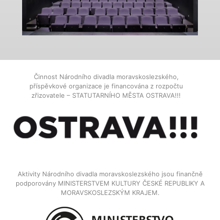
Činnost Národního divadla moravskoslezského,
příspěvkové organizace je financována z rozpočtu
zřizovatele – STATUTARNÍHO MĚSTA OSTRAVA!!!
Aktivity Národního divadla moravskoslezského jsou finančně
podporovány MINISTERSTVEM KULTURY ČESKÉ REPUBLIKY A
MORAVSKOSLEZSKÝM KRAJEM.