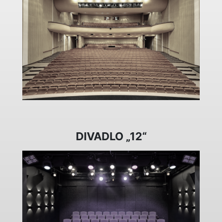
DIVADLO „12“