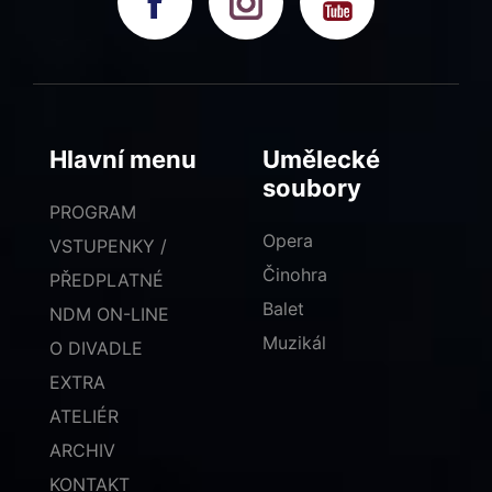
Hlavní menu
Umělecké
soubory
PROGRAM
Opera
VSTUPENKY /
Činohra
PŘEDPLATNÉ
Balet
NDM ON-LINE
Muzikál
O DIVADLE
EXTRA
ATELIÉR
ARCHIV
KONTAKT