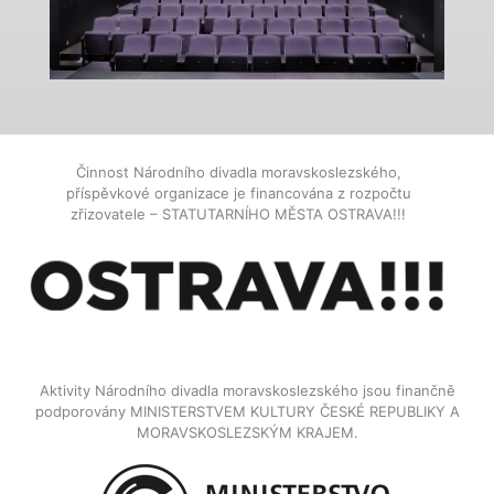
Činnost Národního divadla moravskoslezského,
příspěvkové organizace je financována z rozpočtu
zřizovatele – STATUTARNÍHO MĚSTA OSTRAVA!!!
Aktivity Národního divadla moravskoslezského jsou finančně
podporovány MINISTERSTVEM KULTURY ČESKÉ REPUBLIKY A
MORAVSKOSLEZSKÝM KRAJEM.