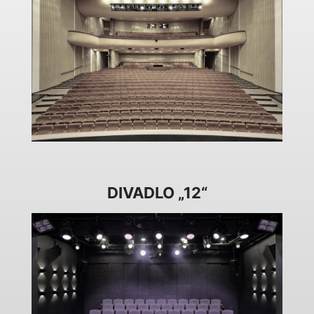
DIVADLO „12“