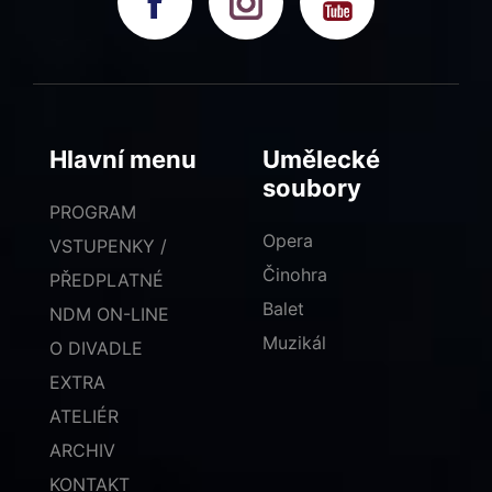
Hlavní menu
Umělecké
soubory
PROGRAM
Opera
VSTUPENKY /
Činohra
PŘEDPLATNÉ
Balet
NDM ON-LINE
Muzikál
O DIVADLE
EXTRA
ATELIÉR
ARCHIV
KONTAKT