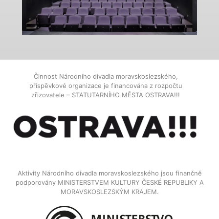
Činnost Národního divadla moravskoslezského,
příspěvkové organizace je financována z rozpočtu
zřizovatele – STATUTARNÍHO MĚSTA OSTRAVA!!!
Aktivity Národního divadla moravskoslezského jsou finančně
podporovány MINISTERSTVEM KULTURY ČESKÉ REPUBLIKY A
MORAVSKOSLEZSKÝM KRAJEM.