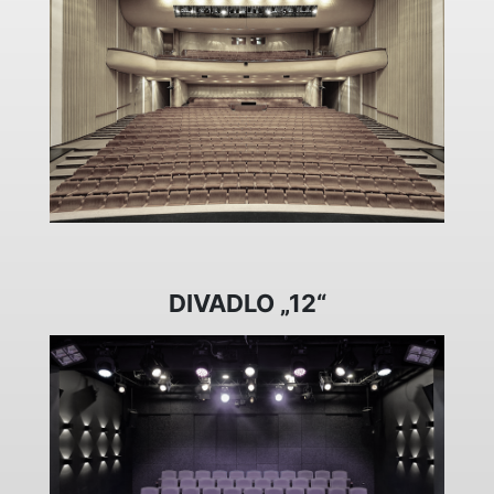
DIVADLO „12“