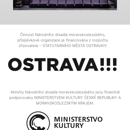
Činnost Národního divadla moravskoslezského,
příspěvkové organizace je financována z rozpočtu
zřizovatele – STATUTARNÍHO MĚSTA OSTRAVA!!!
Aktivity Národního divadla moravskoslezského jsou finančně
podporovány MINISTERSTVEM KULTURY ČESKÉ REPUBLIKY A
MORAVSKOSLEZSKÝM KRAJEM.