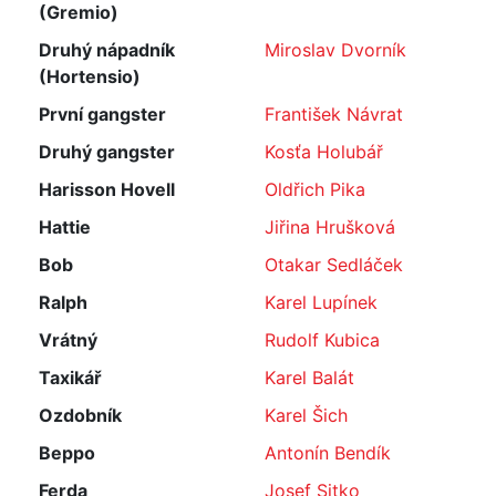
(Gremio)
Druhý nápadník
Miroslav Dvorník
(Hortensio)
První gangster
František Návrat
Druhý gangster
Kosťa Holubář
Harisson Hovell
Oldřich Pika
Hattie
Jiřina Hrušková
Bob
Otakar Sedláček
Ralph
Karel Lupínek
Vrátný
Rudolf Kubica
Taxikář
Karel Balát
Ozdobník
Karel Šich
Beppo
Antonín Bendík
Ferda
Josef Sitko