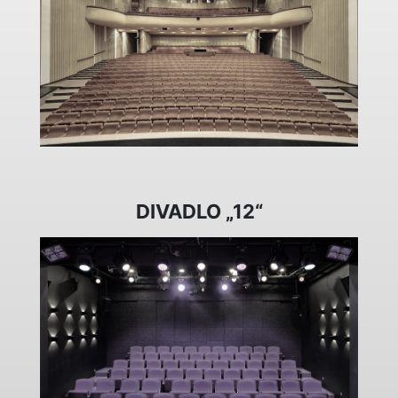
DIVADLO „12“