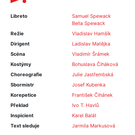
Libreto
Samuel Spewack
Bella Spewack
Režie
Vladislav Hamšík
Dirigent
Ladislav Matějka
Scéna
Vladimír Šrámek
Kostýmy
Bohuslava Čiháková
Choreografie
Julie Jastřembská
Sbormistr
Josef Kubenka
Korepetice
František Čihánek
Překlad
Ivo T. Havlů
Inspicient
Karel Balát
Text sleduje
Jarmila Markusová