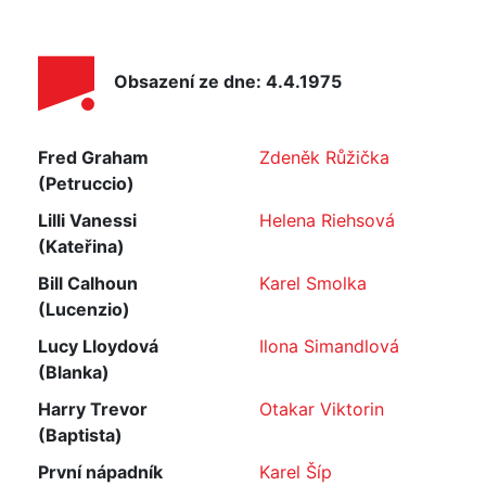
Obsazení ze dne: 4.4.1975
Fred Graham
Zdeněk Růžička
(Petruccio)
Lilli Vanessi
Helena Riehsová
(Kateřina)
Bill Calhoun
Karel Smolka
(Lucenzio)
Lucy Lloydová
Ilona Simandlová
(Blanka)
Harry Trevor
Otakar Viktorin
(Baptista)
První nápadník
Karel Šíp