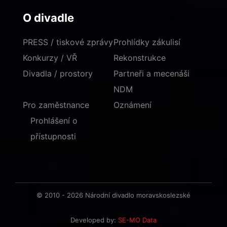
O divadle
PRESS / tiskové zprávy
Prohlídky zákulisí
Konkurzy / VŘ
Rekonstrukce
Divadla / prostory
Partneři a mecenáši
NDM
Pro zaměstnance
Oznámení
Prohlášení o
přístupnosti
© 2010 - 2026 Národní divadlo moravskoslezské
Developed by:
SE-MO Data