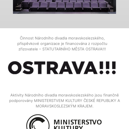
Činnost Národního divadla moravskoslezského,
příspěvkové organizace je financována z rozpočtu
zřizovatele – STATUTARNÍHO MĚSTA OSTRAVA!!!
Aktivity Národního divadla moravskoslezského jsou finančně
podporovány MINISTERSTVEM KULTURY ČESKÉ REPUBLIKY A
MORAVSKOSLEZSKÝM KRAJEM.