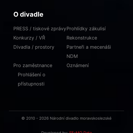
O divadle
PRESS / tiskové zprávy
Prohlídky zákulisí
Konkurzy / VŘ
Rekonstrukce
Divadla / prostory
Partneři a mecenáši
NDM
Pro zaměstnance
Oznámení
Prohlášení o
přístupnosti
© 2010 - 2026 Národní divadlo moravskoslezské
Developed by:
SE-MO Data