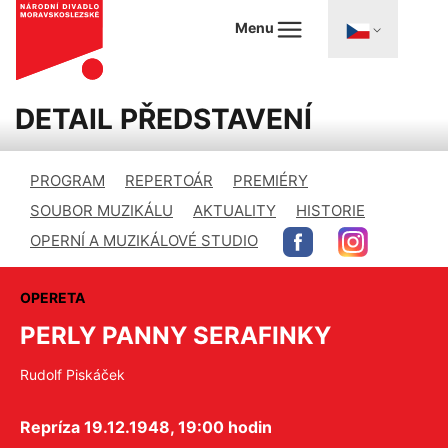
Menu
DETAIL PŘEDSTAVENÍ
PROGRAM
REPERTOÁR
PREMIÉRY
SOUBOR MUZIKÁLU
AKTUALITY
HISTORIE
OPERNÍ A MUZIKÁLOVÉ STUDIO
OPERETA
PERLY PANNY SERAFINKY
Rudolf Piskáček
Repríza 19.12.1948, 19:00 hodin