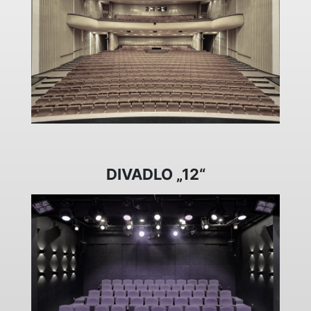
DIVADLO „12“