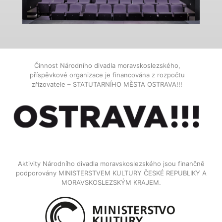
Činnost Národního divadla moravskoslezského,
příspěvkové organizace je financována z rozpočtu
zřizovatele – STATUTARNÍHO MĚSTA OSTRAVA!!!
Aktivity Národního divadla moravskoslezského jsou finančně
podporovány MINISTERSTVEM KULTURY ČESKÉ REPUBLIKY A
MORAVSKOSLEZSKÝM KRAJEM.