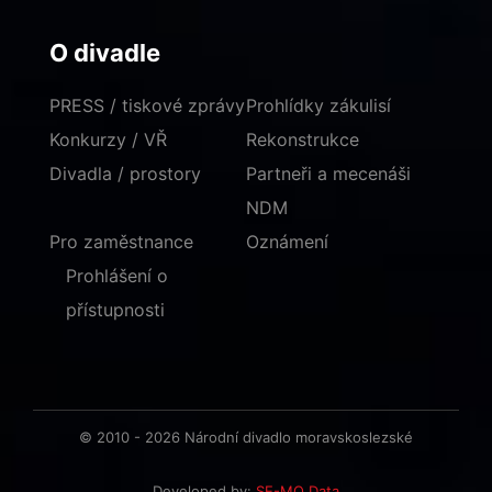
O divadle
PRESS / tiskové zprávy
Prohlídky zákulisí
Konkurzy / VŘ
Rekonstrukce
Divadla / prostory
Partneři a mecenáši
NDM
Pro zaměstnance
Oznámení
Prohlášení o
přístupnosti
© 2010 - 2026 Národní divadlo moravskoslezské
Developed by:
SE-MO Data