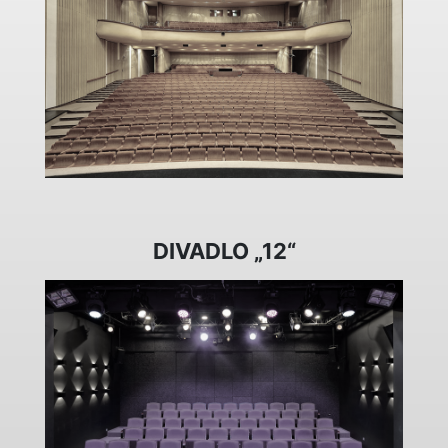
DIVADLO „12“