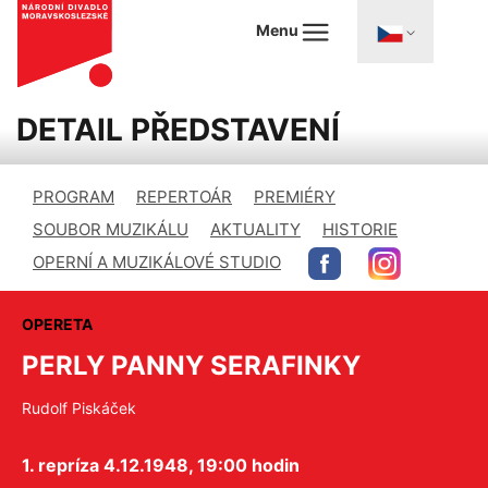
Menu
DETAIL PŘEDSTAVENÍ
PROGRAM
REPERTOÁR
PREMIÉRY
SOUBOR MUZIKÁLU
AKTUALITY
HISTORIE
OPERNÍ A MUZIKÁLOVÉ STUDIO
OPERETA
PERLY PANNY SERAFINKY
Rudolf Piskáček
1. repríza 4.12.1948, 19:00 hodin