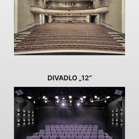
DIVADLO „12“