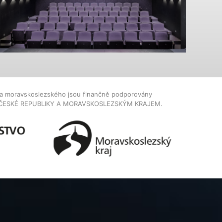
dla moravskoslezského jsou finančně podporovány
ČESKÉ REPUBLIKY A MORAVSKOSLEZSKÝM KRAJEM.