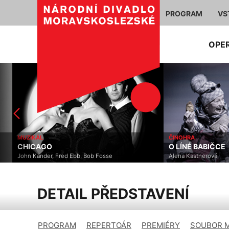
PROGRAM
VS
OPE
MUZIKÁL
ČINOHRA
CHICAGO
O LÍNÉ BABIČCE
John Kander, Fred Ebb, Bob Fosse
Alena Kastnerová
DETAIL PŘEDSTAVENÍ
PROGRAM
REPERTOÁR
PREMIÉRY
SOUBOR 