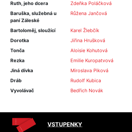
Ruth, jeho dcera
Zdeňka Poláčková
Baruška, služebná u
Růžena Jančová
paní Záleské
Bartoloměj, sloužící
Karel Žlebčík
Dorotka
Jiřina Hrušková
Tonča
Aloisie Kohutová
Rezka
Emilie Kuropatvová
Jiná dívka
Miroslava Piková
Dráb
Rudolf Kubica
Vyvolávač
Bedřich Novák
VSTUPENKY