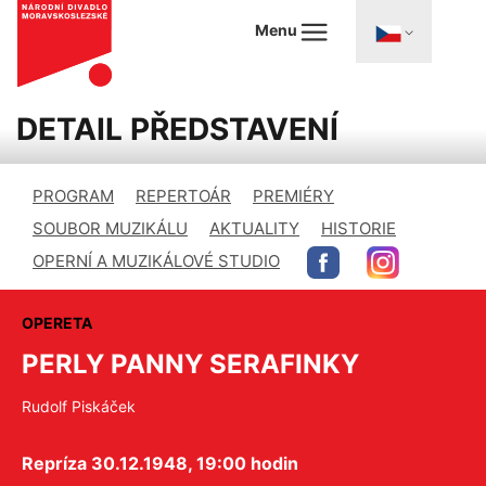
Menu
DETAIL PŘEDSTAVENÍ
PROGRAM
REPERTOÁR
PREMIÉRY
SOUBOR MUZIKÁLU
AKTUALITY
HISTORIE
OPERNÍ A MUZIKÁLOVÉ STUDIO
OPERETA
PERLY PANNY SERAFINKY
Rudolf Piskáček
Repríza 30.12.1948, 19:00 hodin