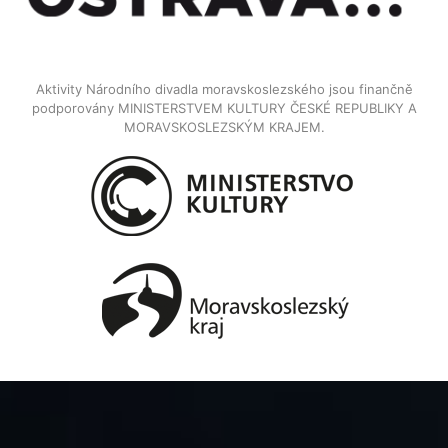
Aktivity Národního divadla moravskoslezského jsou finančně
podporovány MINISTERSTVEM KULTURY ČESKÉ REPUBLIKY A
MORAVSKOSLEZSKÝM KRAJEM.