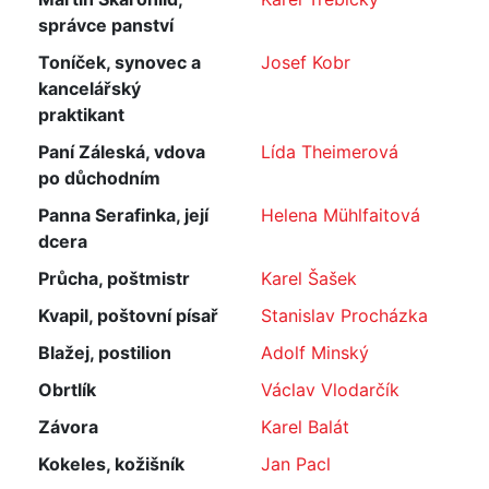
správce panství
Toníček, synovec a
Josef Kobr
kancelářský
praktikant
Paní Záleská, vdova
Lída Theimerová
po důchodním
Panna Serafinka, její
Helena Mühlfaitová
dcera
Průcha, poštmistr
Karel Šašek
Kvapil, poštovní písař
Stanislav Procházka
Blažej, postilion
Adolf Minský
Obrtlík
Václav Vlodarčík
Závora
Karel Balát
Kokeles, kožišník
Jan Pacl