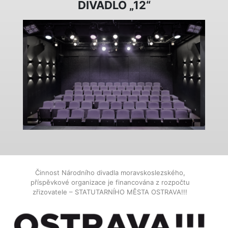
DIVADLO „12“
Činnost Národního divadla moravskoslezského,
příspěvkové organizace je financována z rozpočtu
zřizovatele – STATUTARNÍHO MĚSTA OSTRAVA!!!