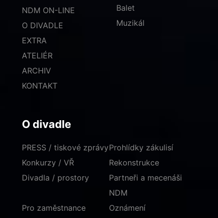
Balet
NDM ON-LINE
Muzikál
O DIVADLE
EXTRA
ATELIÉR
ARCHIV
KONTAKT
O divadle
PRESS / tiskové zprávy
Prohlídky zákulisí
Konkurzy / VŘ
Rekonstrukce
Divadla / prostory
Partneři a mecenáši
NDM
Pro zaměstnance
Oznámení