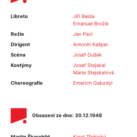
Libreto
Jiří Balda
Emanuel Brožík
Režie
Jan Pacl
Dirigent
Antonín Kašper
Scéna
Josef Dušek
Kostýmy
Josef Stejskal
Marie Stejskalová
Choreografie
Emerich Gabzdyl
Obsazení ze dne: 30.12.1948
Martin Škarohlíd,
Karel Třebický