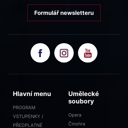
Formulář newsletteru
Hlavní menu
Umělecké
soubory
PROGRAM
Opera
VSTUPENKY /
Činohra
PŘEDPLATNÉ