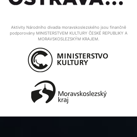
Aktivity Národního divadla moravskoslezského jsou finančně
podporovány MINISTERSTVEM KULTURY ČESKÉ REPUBLIKY A
MORAVSKOSLEZSKÝM KRAJEM.