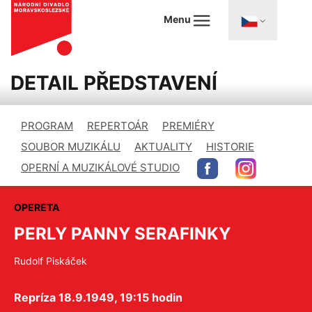
Menu
DETAIL PŘEDSTAVENÍ
PROGRAM
REPERTOÁR
PREMIÉRY
SOUBOR MUZIKÁLU
AKTUALITY
HISTORIE
OPERNÍ A MUZIKÁLOVÉ STUDIO
OPERETA
PERLY PANNY SERAFINKY
Rudolf Piskáček
Repríza 18.9.1949, 19:15 hodin