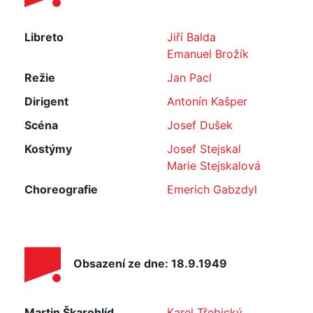
Libreto
Jiří Balda
Emanuel Brožík
Režie
Jan Pacl
Dirigent
Antonín Kašper
Scéna
Josef Dušek
Kostýmy
Josef Stejskal
Marie Stejskalová
Choreografie
Emerich Gabzdyl
Obsazení ze dne: 18.9.1949
Martin Škarohlíd,
Karel Třebický