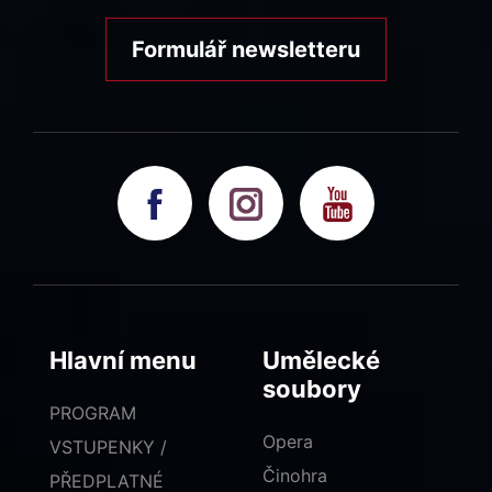
Formulář newsletteru
Hlavní menu
Umělecké
soubory
PROGRAM
Opera
VSTUPENKY /
Činohra
PŘEDPLATNÉ