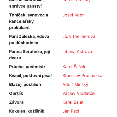
správce panství
Toníček, synovec a
Josef Kobr
kancelářský
praktikant
Paní Záleská, vdova
Lída Theimerová
po důchodním
Panna Serafinka, její
Liběna Astrová
dcera
Průcha, poštmistr
Karel Šašek
Kvapil, poštovní písař
Stanislav Procházka
Blažej, postilion
Adolf Minský
Obrtlík
Václav Vlodarčík
Závora
Karel Balát
Kokeles, kožišník
Jan Pacl