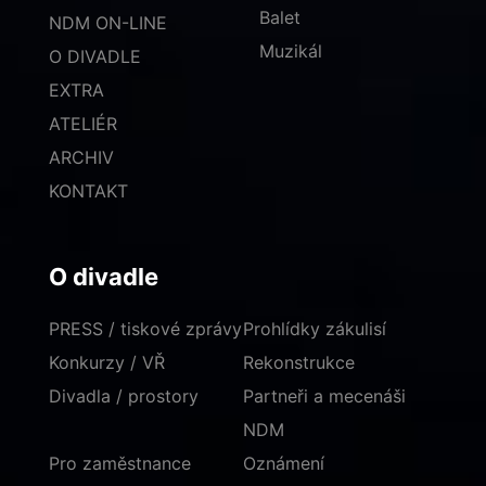
Balet
NDM ON-LINE
Muzikál
O DIVADLE
EXTRA
ATELIÉR
ARCHIV
KONTAKT
O divadle
PRESS / tiskové zprávy
Prohlídky zákulisí
Konkurzy / VŘ
Rekonstrukce
Divadla / prostory
Partneři a mecenáši
NDM
Pro zaměstnance
Oznámení