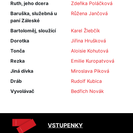
Ruth, jeho dcera
Zdeňka Poláčková
Baruška, služebná u
Růžena Jančová
paní Záleské
Bartoloměj, sloužící
Karel Žlebčík
Dorotka
Jiřina Hrušková
Tonča
Aloisie Kohutová
Rezka
Emilie Kuropatvová
Jiná dívka
Miroslava Piková
Dráb
Rudolf Kubica
Vyvolávač
Bedřich Novák
VSTUPENKY