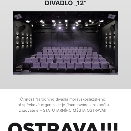
DIVADLO „12“
Činnost Národního divadla moravskoslezského,
příspěvkové organizace je financována z rozpočtu
zřizovatele – STATUTARNÍHO MĚSTA OSTRAVA!!!