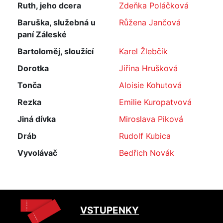
Ruth, jeho dcera
Zdeňka Poláčková
Baruška, služebná u
Růžena Jančová
paní Záleské
Bartoloměj, sloužící
Karel Žlebčík
Dorotka
Jiřina Hrušková
Tonča
Aloisie Kohutová
Rezka
Emilie Kuropatvová
Jiná dívka
Miroslava Piková
Dráb
Rudolf Kubica
Vyvolávač
Bedřich Novák
VSTUPENKY