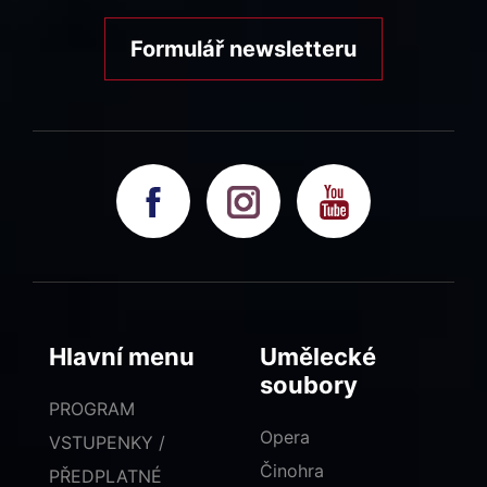
Formulář newsletteru
Hlavní menu
Umělecké
soubory
PROGRAM
Opera
VSTUPENKY /
Činohra
PŘEDPLATNÉ