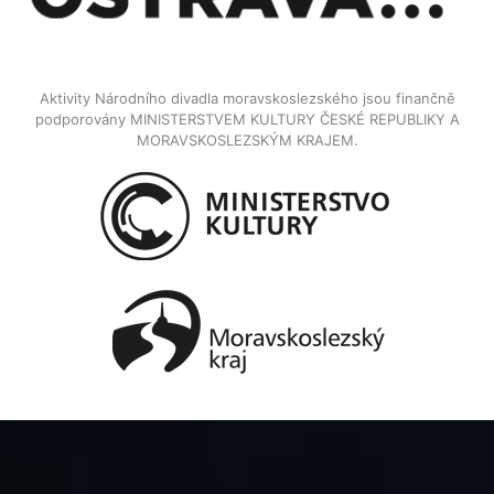
Aktivity Národního divadla moravskoslezského jsou finančně
podporovány MINISTERSTVEM KULTURY ČESKÉ REPUBLIKY A
MORAVSKOSLEZSKÝM KRAJEM.