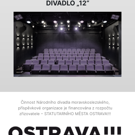
DIVADLO „12“
Činnost Národního divadla moravskoslezského,
příspěvkové organizace je financována z rozpočtu
zřizovatele – STATUTARNÍHO MĚSTA OSTRAVA!!!