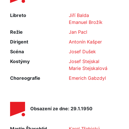
Libreto
Jiří Balda
Emanuel Brožík
Režie
Jan Pacl
Dirigent
Antonín Kašper
Scéna
Josef Dušek
Kostýmy
Josef Stejskal
Marie Stejskalová
Choreografie
Emerich Gabzdyl
Obsazení ze dne: 29.1.1950
Martin Škarohlíd,
Karel Třebický