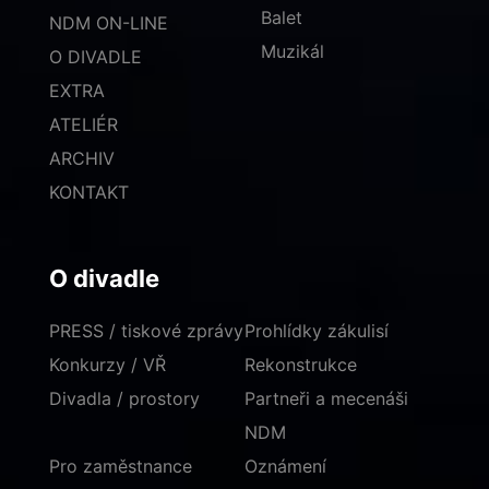
Balet
NDM ON-LINE
Muzikál
O DIVADLE
EXTRA
ATELIÉR
ARCHIV
KONTAKT
O divadle
PRESS / tiskové zprávy
Prohlídky zákulisí
Konkurzy / VŘ
Rekonstrukce
Divadla / prostory
Partneři a mecenáši
NDM
Pro zaměstnance
Oznámení