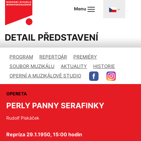
Menu
DETAIL PŘEDSTAVENÍ
PROGRAM
REPERTOÁR
PREMIÉRY
SOUBOR MUZIKÁLU
AKTUALITY
HISTORIE
OPERNÍ A MUZIKÁLOVÉ STUDIO
OPERETA
PERLY PANNY SERAFINKY
Rudolf Piskáček
Repríza 29.1.1950, 15:00 hodin