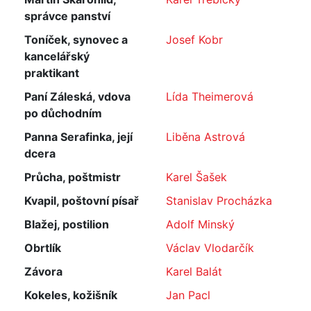
správce panství
Toníček, synovec a
Josef Kobr
kancelářský
praktikant
Paní Záleská, vdova
Lída Theimerová
po důchodním
Panna Serafinka, její
Liběna Astrová
dcera
Průcha, poštmistr
Karel Šašek
Kvapil, poštovní písař
Stanislav Procházka
Blažej, postilion
Adolf Minský
Obrtlík
Václav Vlodarčík
Závora
Karel Balát
Kokeles, kožišník
Jan Pacl