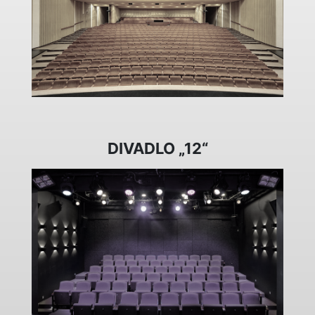
DIVADLO „12“