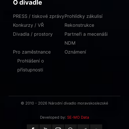
O divadle
PRESS / tiskové zprávy
Prohlídky zákulisí
Konkurzy / VŘ
Rekonstrukce
Divadla / prostory
Partneři a mecenáši
NDM
Pro zaměstnance
Oznámení
Prohlášení o
přístupnosti
© 2010 - 2026 Národní divadlo moravskoslezské
Developed by:
SE-MO Data