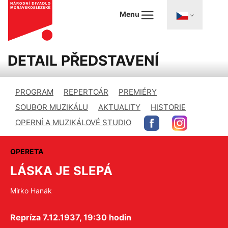
Menu
DETAIL PŘEDSTAVENÍ
PROGRAM
REPERTOÁR
PREMIÉRY
SOUBOR MUZIKÁLU
AKTUALITY
HISTORIE
OPERNÍ A MUZIKÁLOVÉ STUDIO
OPERETA
LÁSKA JE SLEPÁ
Mirko Hanák
Repríza 7.12.1937, 19:30 hodin