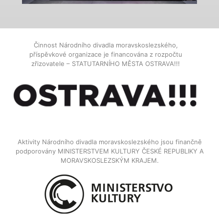
Činnost Národního divadla moravskoslezského,
příspěvkové organizace je financována z rozpočtu
zřizovatele – STATUTARNÍHO MĚSTA OSTRAVA!!!
Aktivity Národního divadla moravskoslezského jsou finančně
podporovány MINISTERSTVEM KULTURY ČESKÉ REPUBLIKY A
MORAVSKOSLEZSKÝM KRAJEM.