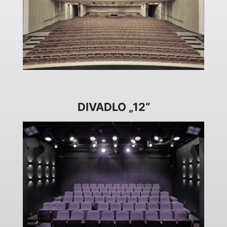
DIVADLO „12“