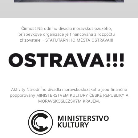
Činnost Národního divadla moravskoslezského,
příspěvkové organizace je financována z rozpočtu
zřizovatele – STATUTARNÍHO MĚSTA OSTRAVA!!!
Aktivity Národního divadla moravskoslezského jsou finančně
podporovány MINISTERSTVEM KULTURY ČESKÉ REPUBLIKY A
MORAVSKOSLEZSKÝM KRAJEM.