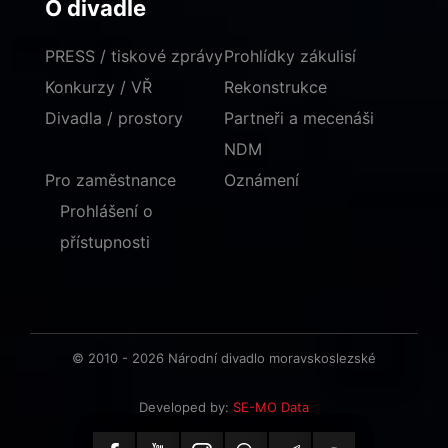
O divadle
PRESS / tiskové zprávy
Prohlídky zákulisí
Konkurzy / VŘ
Rekonstrukce
Divadla / prostory
Partneři a mecenáši
NDM
Pro zaměstnance
Oznámení
Prohlášení o
přístupnosti
© 2010 - 2026 Národní divadlo moravskoslezské
Developed by:
SE-MO Data