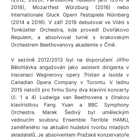
2018), Mozartfest Würzburg (2016) nebo
Internationale Gluck Opern Festspiele Nürnberg
(2014 a 2016). V září 2019 debutoval ve Vídni s
Tonküstler Orchestra, kde provedl Dvořákovo
Requiem
, a absolvoval turné s krakovským
Orchestrem Beethovenovy akademie v Číně.
V sezóně 2012/2013 byl na doporučení Jiřího
Bělohlávka angažován jako asistent dirigenta v
inscenaci Wagnerovy opery
Tristan a Isolda
v
Canadian Opera Company v Torontu. V lednu
2015 natočil pro firmu Sony dva klavírní koncerty
(č. 1 a 4) Ludwiga van Beethovena s čínskou
klavíristkou Fang Yuan a BBC Symphony
Orchestra. Marek Šedivý byl uměleckým
vedoucím souboru Ensemble Terrible HAMU,
zaměřeného na aktuální hudební tvorbu mladých
skladatelů. Je absolventem Pražské konzervatoře