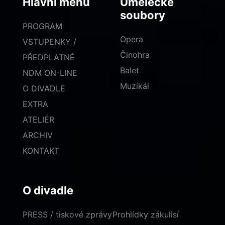
Hlavní menu
Umělecké
soubory
PROGRAM
Opera
VSTUPENKY /
Činohra
PŘEDPLATNÉ
Balet
NDM ON-LINE
Muzikál
O DIVADLE
EXTRA
ATELIÉR
ARCHIV
KONTAKT
O divadle
PRESS / tiskové zprávy
Prohlídky zákulisí