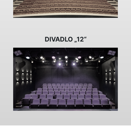
DIVADLO „12“