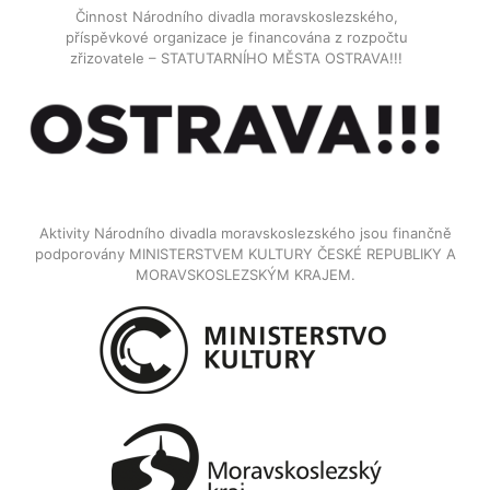
Činnost Národního divadla moravskoslezského,
příspěvkové organizace je financována z rozpočtu
zřizovatele – STATUTARNÍHO MĚSTA OSTRAVA!!!
Aktivity Národního divadla moravskoslezského jsou finančně
podporovány MINISTERSTVEM KULTURY ČESKÉ REPUBLIKY A
MORAVSKOSLEZSKÝM KRAJEM.