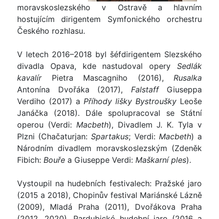
moravskoslezského v Ostravě a hlavním
hostujícím dirigentem Symfonického orchestru
Českého rozhlasu.
V letech 2016–2018 byl šéfdirigentem Slezského
divadla Opava, kde nastudoval opery
Sedlák
kavalír
Pietra Mascagniho (2016),
Rusalka
Antonína Dvořáka (2017),
Falstaff
Giuseppa
Verdiho (2017) a
Příhody lišky Bystroušky
Leoše
Janáčka (2018). Dále spolupracoval se Státní
operou (Verdi:
Macbeth
), Divadlem J. K. Tyla v
Plzni (Chačaturjan:
Spartakus
; Verdi:
Macbeth
) a
Národním divadlem moravskoslezským (Zdeněk
Fibich:
Bouře
a Giuseppe Verdi:
Maškarní ples
).
Vystoupil na hudebních festivalech: Pražské jaro
(2015 a 2018), Chopinův festival Mariánské Lázně
(2009), Mladá Praha (2011), Dvořákova Praha
(2012, 2020), Pardubické hudební jaro (2016 a