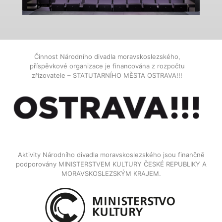
Činnost Národního divadla moravskoslezského,
příspěvkové organizace je financována z rozpočtu
zřizovatele – STATUTARNÍHO MĚSTA OSTRAVA!!!
Aktivity Národního divadla moravskoslezského jsou finančně
podporovány MINISTERSTVEM KULTURY ČESKÉ REPUBLIKY A
MORAVSKOSLEZSKÝM KRAJEM.