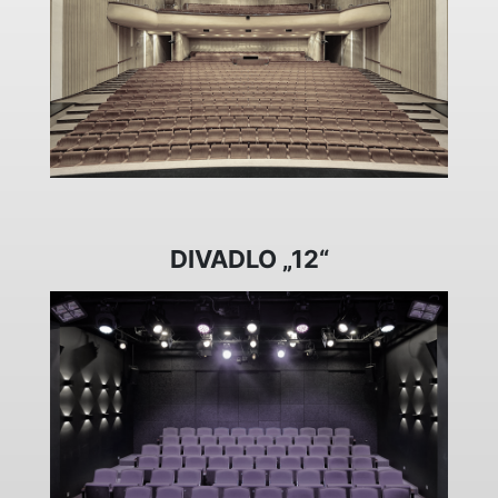
DIVADLO „12“