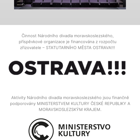
Činnost Národního divadla moravskoslezského,
příspěvkové organizace je financována z rozpočtu
zřizovatele – STATUTARNÍHO MĚSTA OSTRAVA!!!
Aktivity Národního divadla moravskoslezského jsou finančně
podporovány MINISTERSTVEM KULTURY ČESKÉ REPUBLIKY A
MORAVSKOSLEZSKÝM KRAJEM.