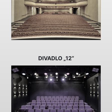
DIVADLO „12“