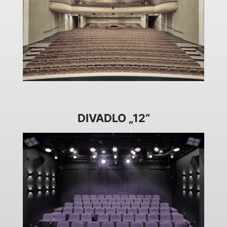
DIVADLO „12“