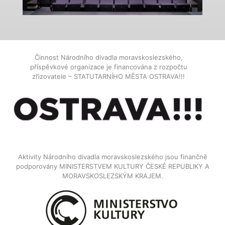
Činnost Národního divadla moravskoslezského,
příspěvkové organizace je financována z rozpočtu
zřizovatele – STATUTARNÍHO MĚSTA OSTRAVA!!!
Aktivity Národního divadla moravskoslezského jsou finančně
podporovány MINISTERSTVEM KULTURY ČESKÉ REPUBLIKY A
MORAVSKOSLEZSKÝM KRAJEM.