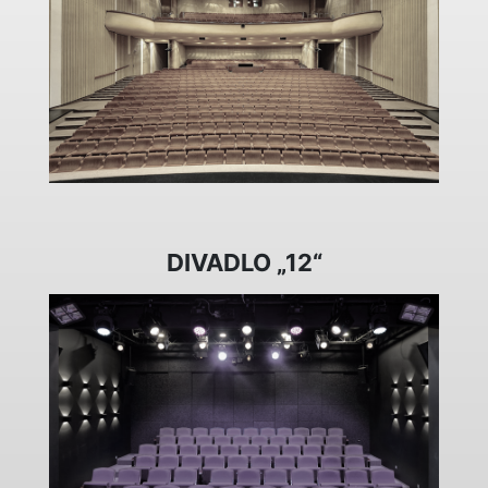
DIVADLO „12“