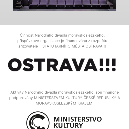
Činnost Národního divadla moravskoslezského,
příspěvkové organizace je financována z rozpočtu
zřizovatele – STATUTARNÍHO MĚSTA OSTRAVA!!!
Aktivity Národního divadla moravskoslezského jsou finančně
podporovány MINISTERSTVEM KULTURY ČESKÉ REPUBLIKY A
MORAVSKOSLEZSKÝM KRAJEM.