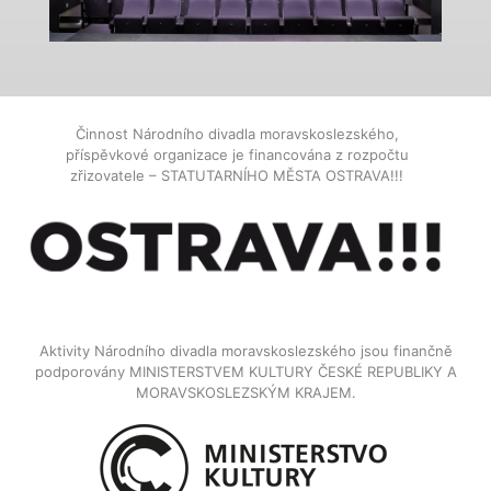
Činnost Národního divadla moravskoslezského,
příspěvkové organizace je financována z rozpočtu
zřizovatele – STATUTARNÍHO MĚSTA OSTRAVA!!!
Aktivity Národního divadla moravskoslezského jsou finančně
podporovány MINISTERSTVEM KULTURY ČESKÉ REPUBLIKY A
MORAVSKOSLEZSKÝM KRAJEM.