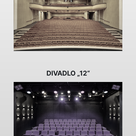
DIVADLO „12“