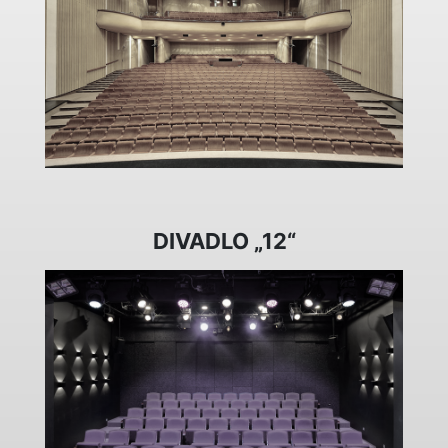
DIVADLO „12“