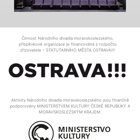
Činnost Národního divadla moravskoslezského,
příspěvkové organizace je financována z rozpočtu
zřizovatele – STATUTARNÍHO MĚSTA OSTRAVA!!!
Aktivity Národního divadla moravskoslezského jsou finančně
podporovány MINISTERSTVEM KULTURY ČESKÉ REPUBLIKY A
MORAVSKOSLEZSKÝM KRAJEM.