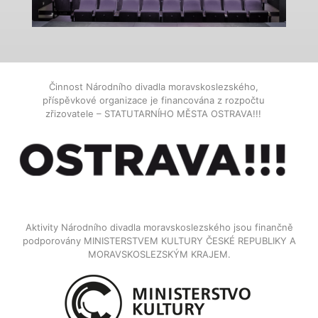
Činnost Národního divadla moravskoslezského,
příspěvkové organizace je financována z rozpočtu
zřizovatele – STATUTARNÍHO MĚSTA OSTRAVA!!!
Aktivity Národního divadla moravskoslezského jsou finančně
podporovány MINISTERSTVEM KULTURY ČESKÉ REPUBLIKY A
MORAVSKOSLEZSKÝM KRAJEM.