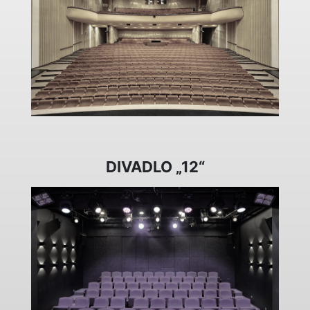
DIVADLO „12“