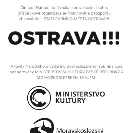
Činnost Národního divadla moravskoslezského,
příspěvkové organizace je financována z rozpočtu
zřizovatele – STATUTARNÍHO MĚSTA OSTRAVA!!!
Aktivity Národního divadla moravskoslezského jsou finančně
podporovány MINISTERSTVEM KULTURY ČESKÉ REPUBLIKY A
MORAVSKOSLEZSKÝM KRAJEM.