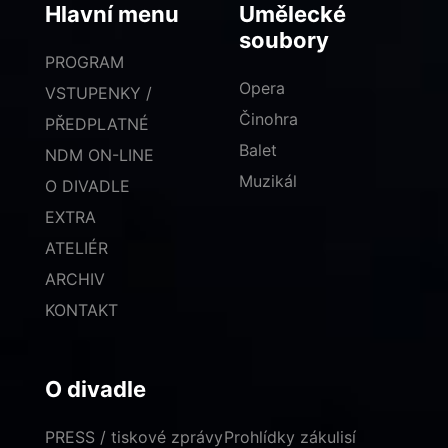
Hlavní menu
Umělecké
soubory
PROGRAM
Opera
VSTUPENKY /
Činohra
PŘEDPLATNÉ
Balet
NDM ON-LINE
Muzikál
O DIVADLE
EXTRA
ATELIÉR
ARCHIV
KONTAKT
O divadle
PRESS / tiskové zprávy
Prohlídky zákulisí