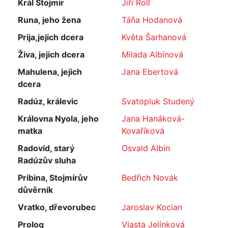
Král Stojmír
Jiří Roll
Runa, jeho žena
Táňa Hodanová
Prija,jejich dcera
Květa Šarhanová
Živa, jejich dcera
Milada Albínová
Mahulena, jejich
Jana Ebertová
dcera
Radúz, králevic
Svatopluk Studený
Královna Nyola, jeho
Jana Hanáková-
matka
Kovaříková
Radovid, starý
Osvald Albín
Radúzův sluha
Pribina, Stojmírův
Bedřich Novák
důvěrník
Vratko, dřevorubec
Jaroslav Kocian
Prolog
Vlasta Jelínková