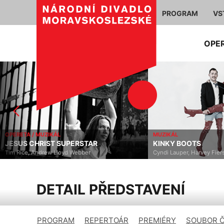
PROGRAM
VS
OPE
OPERETA / MUZIKÁL
MUZIKÁL
JESUS CHRIST SUPERSTAR
KINKY BOOTS
Tim Rice, Andrew Lloyd Webber
Cyndi Lauper, Harvey Fier
DETAIL PŘEDSTAVENÍ
PROGRAM
REPERTOÁR
PREMIÉRY
SOUBOR 