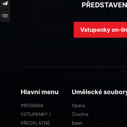
Newsletter
PŘEDSTAVEN
TripAdvisor
Vstupenky on-li
Hlavní menu
Umělecké soubor
PROGRAM
Opera
VSTUPENKY /
Činohra
PŘEDPLATNÉ
Balet