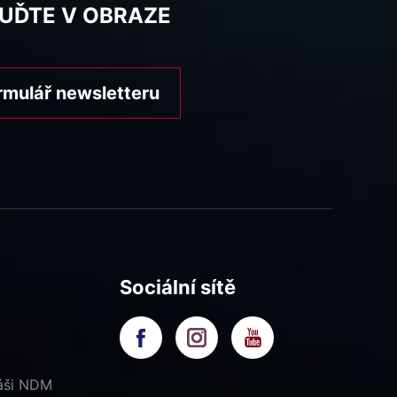
BUĎTE V OBRAZE
rmulář newsletteru
Sociální sítě
náši NDM