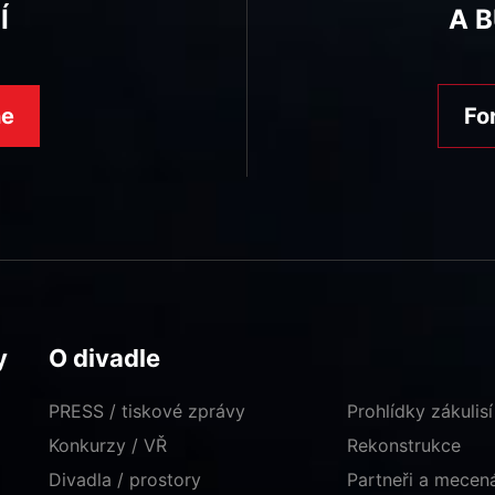
Í
A 
ne
Fo
y
O divadle
PRESS / tiskové zprávy
Prohlídky zákulisí
Konkurzy / VŘ
Rekonstrukce
Divadla / prostory
Partneři a mece