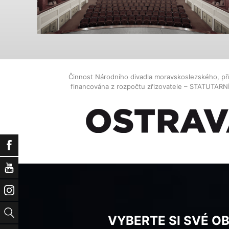
Činnost Národního divadla moravskoslezského, př
financována z rozpočtu zřizovatele – STATUTAR
Facebook
YouTube
Instagram
Vyhledat
VYBERTE SI SVÉ O