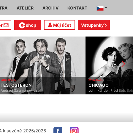
TRA
ATELIÉR
ARCHIV
KONTAKT
er
shop
Můj účet
Vstupenky
ČINOHRA
MUZIKÁL
TESTOSTERON
CHICAGO
Andrzej Saramonowicz
John Kander, Fred Ebb, Bo
 k sezóně 2025/2026