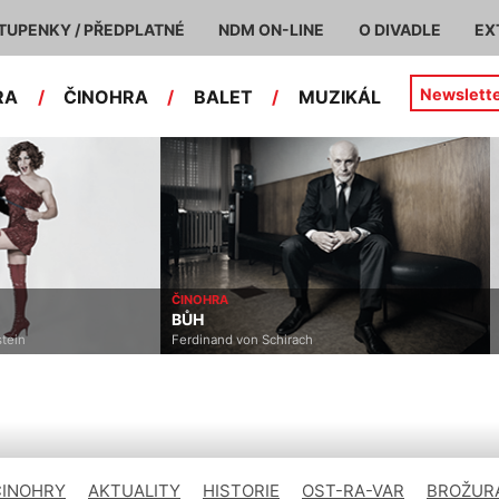
TUPENKY / PŘEDPLATNÉ
NDM ON-LINE
O DIVADLE
EX
Newslett
RA
/
ČINOHRA
/
BALET
/
MUZIKÁL
ČINOHRA
BŮH
stein
Ferdinand von Schirach
ČINOHRY
AKTUALITY
HISTORIE
OST-RA-VAR
BROŽURA