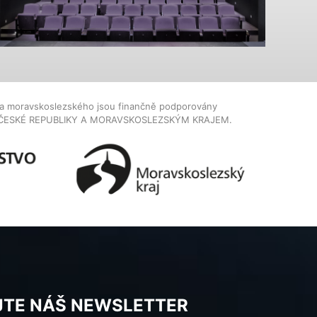
dla moravskoslezského jsou finančně podporovány
ČESKÉ REPUBLIKY A MORAVSKOSLEZSKÝM KRAJEM.
JTE NÁŠ NEWSLETTER