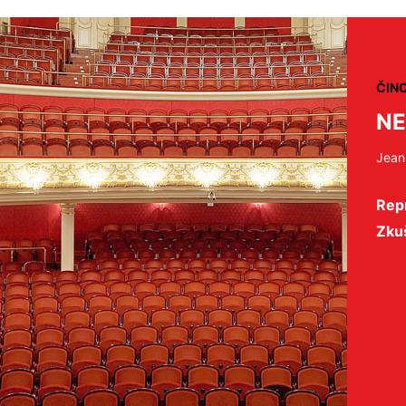
ČIN
NE
Jean
Rep
Zku