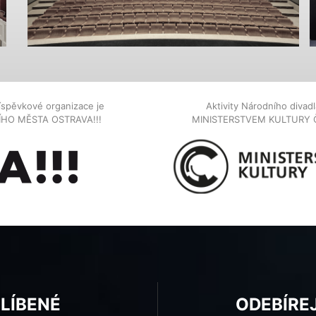
íspěvkové organizace je
Aktivity Národního diva
NÍHO MĚSTA OSTRAVA!!!
MINISTERSTVEM KULTURY 
BLÍBENÉ
ODEBÍRE