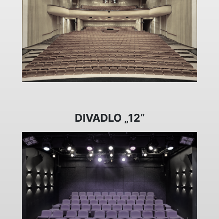
DIVADLO „12“