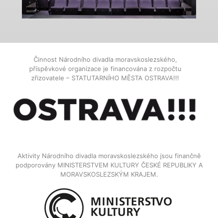
Činnost Národního divadla moravskoslezského,
příspěvkové organizace je financována z rozpočtu
zřizovatele – STATUTARNÍHO MĚSTA OSTRAVA!!!
Aktivity Národního divadla moravskoslezského jsou finančně
podporovány MINISTERSTVEM KULTURY ČESKÉ REPUBLIKY A
MORAVSKOSLEZSKÝM KRAJEM.