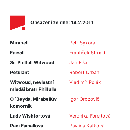
Obsazení ze dne: 14.2.2011
Mirabell
Petr Sýkora
Fainall
František Strnad
Sir Philfull Witwoud
Jan Fišar
Petulant
Robert Urban
Witwoud, nevlastní
Vladimír Polák
mladší bratr Philfulla
O´Beyda, Mirabellův
Igor Orozovič
komorník
Lady Wishfortová
Veronika Forejtová
Paní Fainallová
Pavlína Kafková