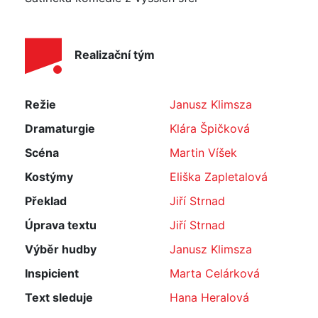
Realizační tým
Režie
Janusz Klimsza
Dramaturgie
Klára Špičková
Scéna
Martin Víšek
Kostýmy
Eliška Zapletalová
Překlad
Jiří Strnad
Úprava textu
Jiří Strnad
Výběr hudby
Janusz Klimsza
Inspicient
Marta Celárková
Text sleduje
Hana Heralová