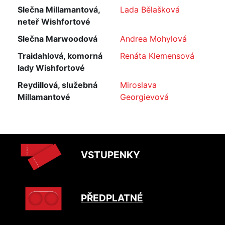
Slečna Millamantová,
Lada Bělašková
neteř Wishfortové
Slečna Marwoodová
Andrea Mohylová
Traidahlová, komorná
Renáta Klemensová
lady Wishfortové
Reydillová, služebná
Miroslava
Millamantové
Georgievová
VSTUPENKY
PŘEDPLATNÉ