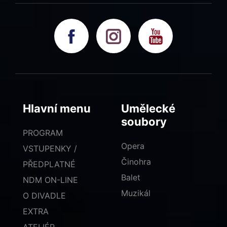
Hlavní menu
Umělecké
soubory
PROGRAM
Opera
VSTUPENKY /
Činohra
PŘEDPLATNÉ
Balet
NDM ON-LINE
Muzikál
O DIVADLE
EXTRA