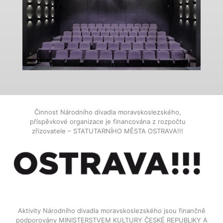
Činnost Národního divadla moravskoslezského,
příspěvkové organizace je financována z rozpočtu
zřizovatele – STATUTARNÍHO MĚSTA OSTRAVA!!!
Aktivity Národního divadla moravskoslezského jsou finančně
podporovány MINISTERSTVEM KULTURY ČESKÉ REPUBLIKY A