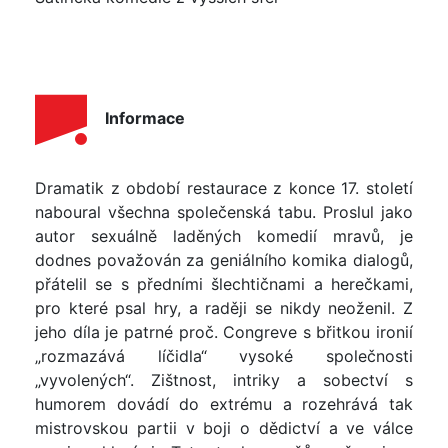
Informace
Dramatik z období restaurace z konce 17. století
naboural všechna společenská tabu. Proslul jako
autor sexuálně laděných komedií mravů, je
dodnes považován za geniálního komika dialogů,
přátelil se s předními šlechtičnami a herečkami,
pro které psal hry, a raději se nikdy neoženil. Z
jeho díla je patrné proč. Congreve s břitkou ironií
„rozmazává líčidla“ vysoké společnosti
„vyvolených“. Zištnost, intriky a sobectví s
humorem dovádí do extrému a rozehrává tak
mistrovskou partii v boji o dědictví a ve válce