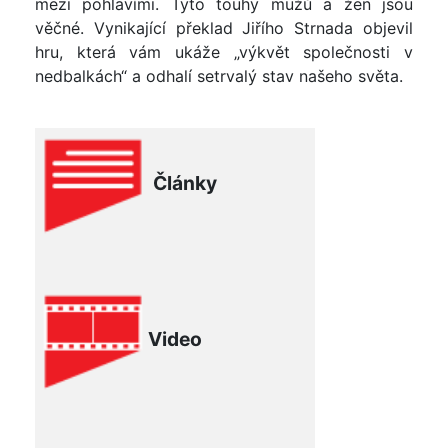
mezi pohlavími. Tyto touhy mužů a žen jsou
věčné. Vynikající překlad Jiřího Strnada objevil
hru, která vám ukáže „výkvět společnosti v
nedbalkách“ a odhalí setrvalý stav našeho světa.
Články
Video