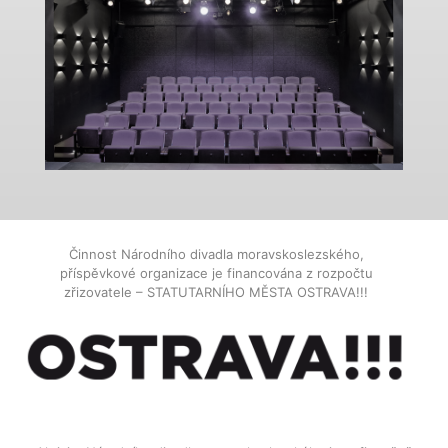
Činnost Národního divadla moravskoslezského,
příspěvkové organizace je financována z rozpočtu
zřizovatele – STATUTARNÍHO MĚSTA OSTRAVA!!!