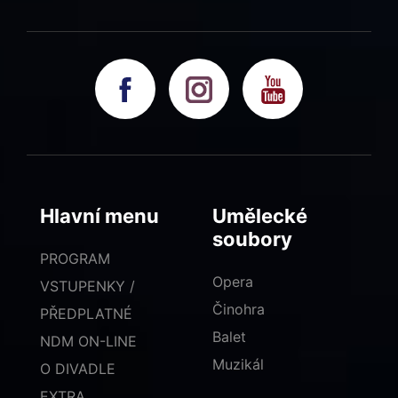
Hlavní menu
Umělecké
soubory
PROGRAM
Opera
VSTUPENKY /
Činohra
PŘEDPLATNÉ
Balet
NDM ON-LINE
Muzikál
O DIVADLE
EXTRA