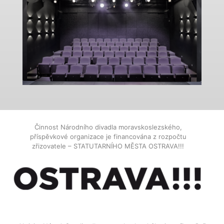
Činnost Národního divadla moravskoslezského,
příspěvkové organizace je financována z rozpočtu
zřizovatele – STATUTARNÍHO MĚSTA OSTRAVA!!!