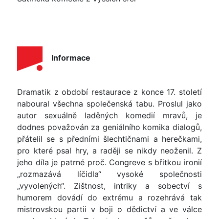
Informace
Dramatik z období restaurace z konce 17. století
naboural všechna společenská tabu. Proslul jako
autor sexuálně laděných komedií mravů, je
dodnes považován za geniálního komika dialogů,
přátelil se s předními šlechtičnami a herečkami,
pro které psal hry, a raději se nikdy neoženil. Z
jeho díla je patrné proč. Congreve s břitkou ironií
„rozmazává líčidla“ vysoké společnosti
„vyvolených“. Zištnost, intriky a sobectví s
humorem dovádí do extrému a rozehrává tak
mistrovskou partii v boji o dědictví a ve válce