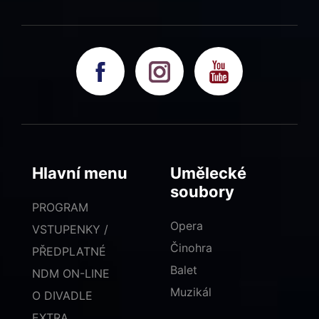
Hlavní menu
Umělecké
soubory
PROGRAM
Opera
VSTUPENKY /
Činohra
PŘEDPLATNÉ
Balet
NDM ON-LINE
Muzikál
O DIVADLE
EXTRA