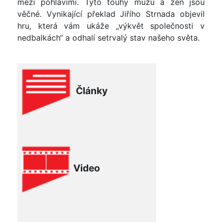
mezi pohlavími. Tyto touhy mužů a žen jsou
věčné. Vynikající překlad Jiřího Strnada objevil
hru, která vám ukáže „výkvět společnosti v
nedbalkách“ a odhalí setrvalý stav našeho světa.
Články
Video