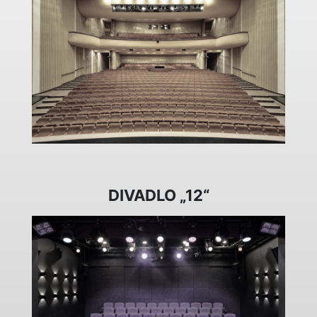
DIVADLO „12“