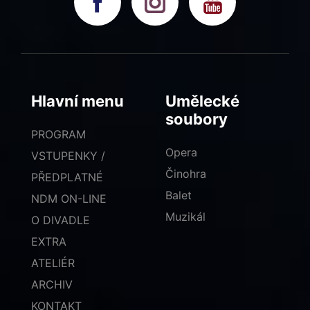
Hlavní menu
Umělecké
soubory
PROGRAM
Opera
VSTUPENKY /
Činohra
PŘEDPLATNÉ
Balet
NDM ON-LINE
Muzikál
O DIVADLE
EXTRA
ATELIÉR
ARCHIV
KONTAKT