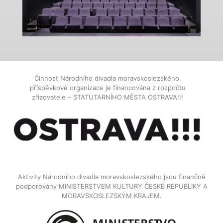
Činnost Národního divadla moravskoslezského,
příspěvkové organizace je financována z rozpočtu
zřizovatele – STATUTARNÍHO MĚSTA OSTRAVA!!!
Aktivity Národního divadla moravskoslezského jsou finančně
podporovány MINISTERSTVEM KULTURY ČESKÉ REPUBLIKY A
MORAVSKOSLEZSKÝM KRAJEM.