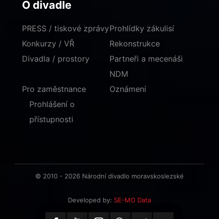
O divadle
PRESS / tiskové zprávy
Prohlídky zákulisí
Konkurzy / VŘ
Rekonstrukce
Divadla / prostory
Partneři a mecenáši
NDM
Pro zaměstnance
Oznámení
Prohlášení o
přístupnosti
© 2010 - 2026 Národní divadlo moravskoslezské
Developed by:
SE-MO Data