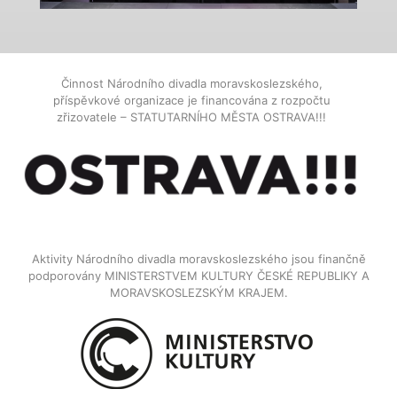
Činnost Národního divadla moravskoslezského,
příspěvkové organizace je financována z rozpočtu
zřizovatele – STATUTARNÍHO MĚSTA OSTRAVA!!!
Aktivity Národního divadla moravskoslezského jsou finančně
podporovány MINISTERSTVEM KULTURY ČESKÉ REPUBLIKY A
MORAVSKOSLEZSKÝM KRAJEM.