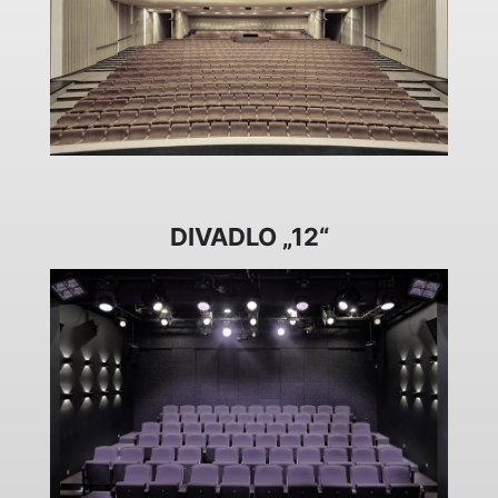
DIVADLO „12“