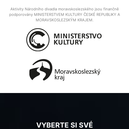
Aktivity Národního divadla moravskoslezského jsou finančně
podporovány MINISTERSTVEM KULTURY ČESKÉ REPUBLIKY A
MORAVSKOSLEZSKÝM KRAJEM.
VYBERTE SI SVÉ