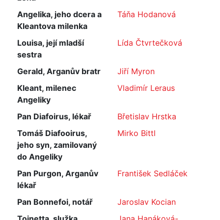
Angelika, jeho dcera a
Táňa Hodanová
Kleantova milenka
Louisa, její mladší
Lída Čtvrtečková
sestra
Gerald, Arganův bratr
Jiří Myron
Kleant, milenec
Vladimír Leraus
Angeliky
Pan Diafoirus, lékař
Břetislav Hrstka
Tomáš Diafooirus,
Mirko Bittl
jeho syn, zamilovaný
do Angeliky
Pan Purgon, Arganův
František Sedláček
lékař
Pan Bonnefoi, notář
Jaroslav Kocian
Toinetta, služka
Jana Hanáková-