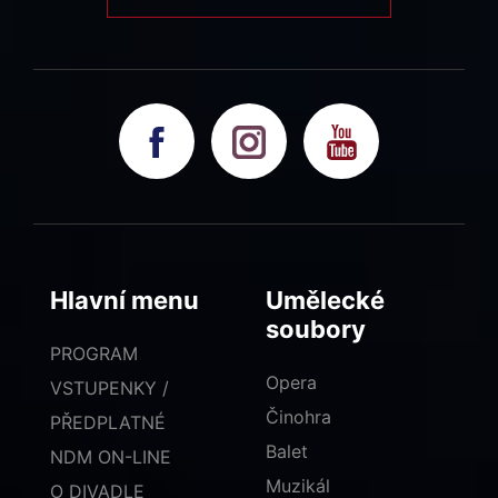
Hlavní menu
Umělecké
soubory
PROGRAM
Opera
VSTUPENKY /
Činohra
PŘEDPLATNÉ
Balet
NDM ON-LINE
Muzikál
O DIVADLE