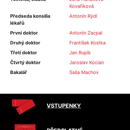
Kovaříková
Předseda konsilia
Antonín Rýdl
lékařů
První doktor
Antonín Zacpal
Druhý doktor
František Kostka
Třetí doktor
Jan Rupík
Čtvrtý doktor
Jaroslav Kocian
Bakalář
Saša Machov
VSTUPENKY