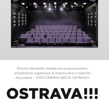
Činnost Národního divadla moravskoslezského,
příspěvkové organizace je financována z rozpočtu
zřizovatele – STATUTARNÍHO MĚSTA OSTRAVA!!!