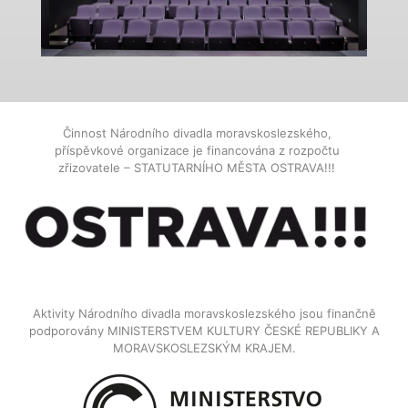
Činnost Národního divadla moravskoslezského,
příspěvkové organizace je financována z rozpočtu
zřizovatele – STATUTARNÍHO MĚSTA OSTRAVA!!!
Aktivity Národního divadla moravskoslezského jsou finančně
podporovány MINISTERSTVEM KULTURY ČESKÉ REPUBLIKY A
MORAVSKOSLEZSKÝM KRAJEM.