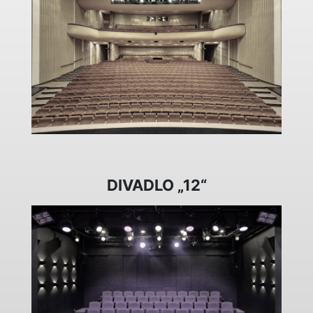
DIVADLO „12“