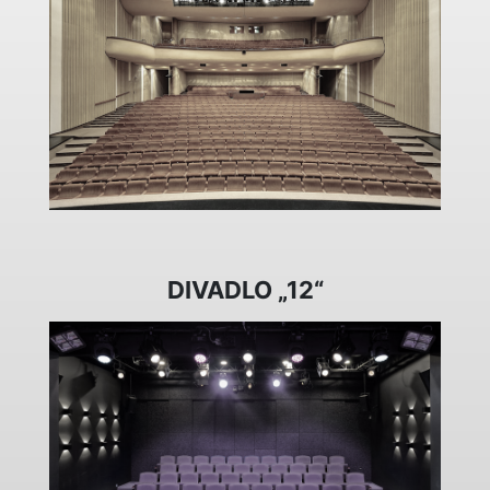
DIVADLO „12“