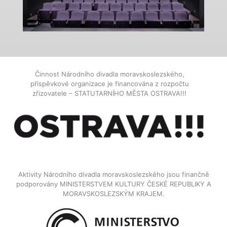
Činnost Národního divadla moravskoslezského,
příspěvkové organizace je financována z rozpočtu
zřizovatele – STATUTARNÍHO MĚSTA OSTRAVA!!!
Aktivity Národního divadla moravskoslezského jsou finančně
podporovány MINISTERSTVEM KULTURY ČESKÉ REPUBLIKY A
MORAVSKOSLEZSKÝM KRAJEM.