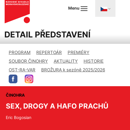
Menu
DETAIL PŘEDSTAVENÍ
PROGRAM
REPERTOÁR
PREMIÉRY
SOUBOR ČINOHRY
AKTUALITY
HISTORIE
OST-RA-VAR
BROŽURA k sezóně 2025/2026
ČINOHRA
SEX, DROGY A HAFO PRACHŮ
Eric Bogosian