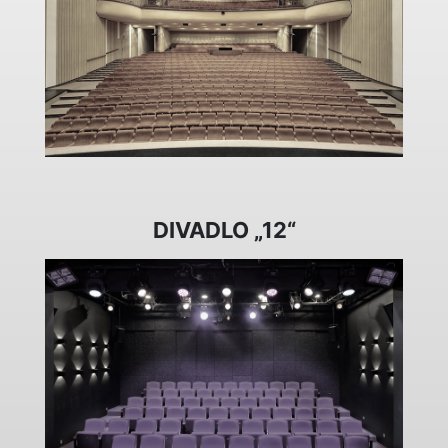
DIVADLO „12“