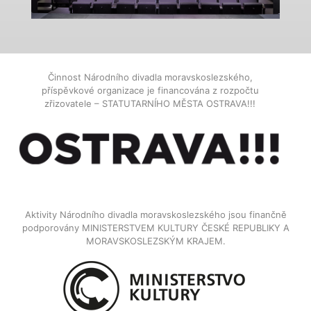
Činnost Národního divadla moravskoslezského,
příspěvkové organizace je financována z rozpočtu
zřizovatele – STATUTARNÍHO MĚSTA OSTRAVA!!!
Aktivity Národního divadla moravskoslezského jsou finančně
podporovány MINISTERSTVEM KULTURY ČESKÉ REPUBLIKY A
MORAVSKOSLEZSKÝM KRAJEM.